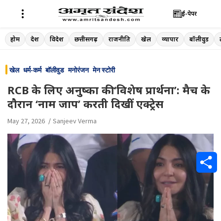
ई-पेपर
Skip
होम
देश
विदेश
छत्तीसगढ़
राजनीति
खेल
व्यापार
बॉलीवुड
to
content
खेल
धर्म-कर्म
बॉलीवुड
मनोरंजन
मेन स्टोरी
RCB के लिए अनुष्का की ‘विशेष प्रार्थना’: मैच के
दौरान ‘नाम जाप’ करती दिखीं एक्ट्रेस
May 27, 2026
Sanjeev Verma
S
h