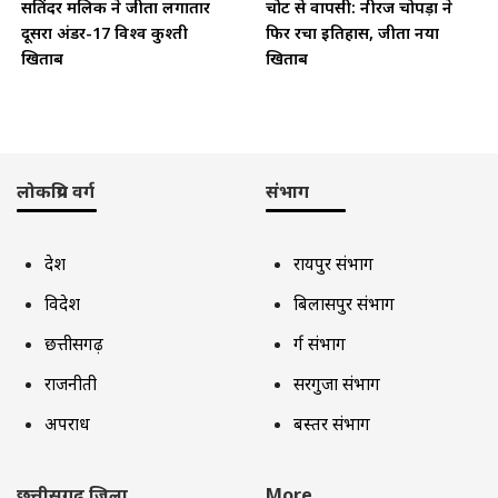
सतिंदर मलिक ने जीता लगातार
चोट से वापसी: नीरज चोपड़ा ने
दूसरा अंडर-17 विश्व कुश्ती
फिर रचा इतिहास, जीता नया
खिताब
खिताब
लोकप्रिय वर्ग
संभाग
देश
रायपुर संभाग
विदेश
बिलासपुर संभाग
छत्तीसगढ़
दुर्ग संभाग
राजनीती
सरगुजा संभाग
अपराध
बस्तर संभाग
छत्तीसगढ़ जिला
More