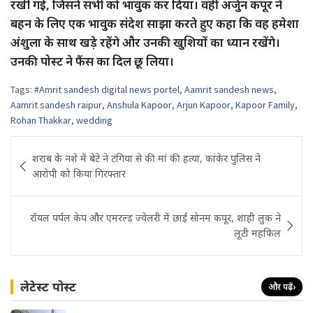
रखी गई, जिसने सभी को भावुक कर दिया। वहीं अर्जुन कपूर ने
बहन के लिए एक भावुक संदेश साझा करते हुए कहा कि वह हमेशा
अंशुला के साथ खड़े रहेंगे और उनकी खुशियों का ध्यान रखेंगे।
उनकी पोस्ट ने फैंस का दिल छू लिया।
Tags:
#Amrit sandesh digital news portel
,
Aamrit sandesh news
,
Aamrit sandesh raipur
,
Anshula Kapoor
,
Arjun Kapoor
,
Kapoor Family
,
Rohan Thakkar
,
wedding
Post
शराब के नशे में बेटे ने टंगिया से की मां की हत्या, कांकेर पुलिस ने
navigation
आरोपी को किया गिरफ्तार
रॉयल पर्पल केप और एमरल्ड ज्वेलरी में छाईं सोनम कपूर, शाही लुक ने
लूटी महफिल
लेटेस्ट पोस्ट
और पढ़ें
›