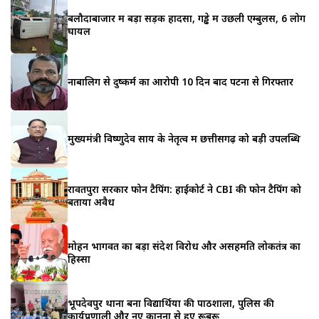
बलौदाबाजार में बड़ा सड़क हादसा, गड्ढे में उछली एम्बुलेंस, 6 लोग
घायल
नाबालिग से दुष्कर्म का आरोपी 10 दिन बाद पटना से गिरफ्तार
मुख्यमंत्री विष्णुदेव साय के नेतृत्व में छत्तीसगढ़ को बड़ी उपलब्धि
रावतपुरा सरकार फोन टैपिंग: हाईकोर्ट ने CBI की फोन टैपिंग को
बताया अवैध
मोहन भागवत का बड़ा संदेश विरोध और असहमति लोकतंत्र का
हिस्सा
भूपदेवपुर थाना बना विद्यार्थियों की पाठशाला, पुलिस की
कार्यप्रणाली और नए कानूनों से हुए रूबरू