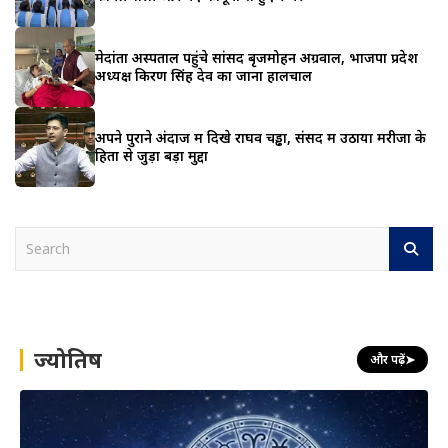
मेदांता अस्पताल पहुंचे सांसद बृजमोहन अग्रवाल, भाजपा प्रदेश
अध्यक्ष किरण सिंह देव का जाना हालचाल
अपने पुराने अंदाज में दिखे राघव चड्ढा, संसद में उठाया मरीजों के
हितों से जुड़ा बड़ा मुद्दा
S
e
a
r
c
h
ज्योतिष
और पढ़ें
➤