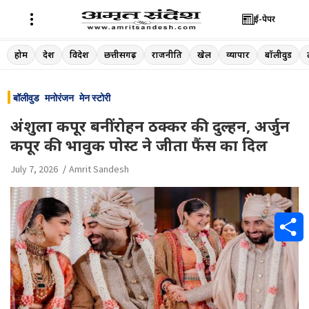
ई-पेपर
Skip
होम
देश
विदेश
छत्तीसगढ़
राजनीति
खेल
व्यापार
बॉलीवुड
to
content
बॉलीवुड
मनोरंजन
मेन स्टोरी
अंशुला कपूर बनीं रोहन ठक्कर की दुल्हन, अर्जुन
कपूर की भावुक पोस्ट ने जीता फैंस का दिल
July 7, 2026
Amrit Sandesh
S
h