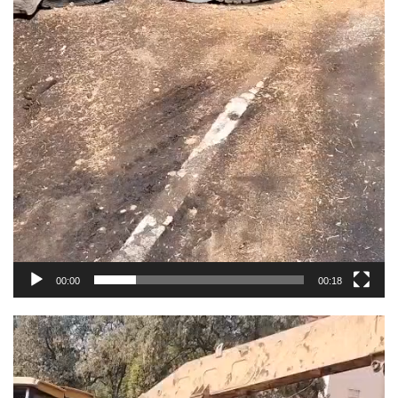
00:00
00:18
Video
Player