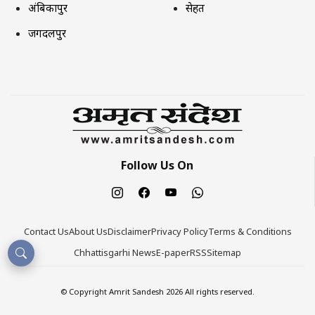
अंबिकापुर
सेहत
जगदलपुर
Follow Us On
Contact Us
About Us
Disclaimer
Privacy Policy
Terms & Conditions
Chhattisgarhi News
E-paper
RSS
Sitemap
© Copyright Amrit Sandesh 2026 All rights reserved.