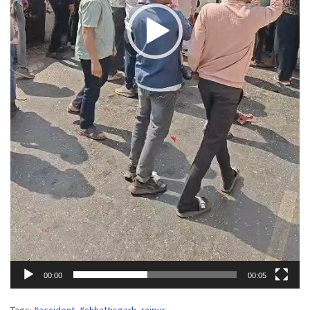
00:00
00:05
Tags:
#accident
,
#chhattisgarh
,
raipur