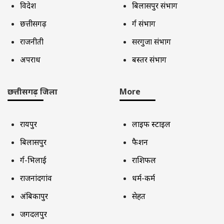
विदेश
बिलासपुर संभाग
छत्तीसगढ़
दुर्ग संभाग
राजनीती
सरगुजा संभाग
अपराध
बस्तर संभाग
छत्तीसगढ़ जिला
More
रायपुर
लाइफ स्टाइल
बिलासपुर
फैशन
दुर्ग-भिलाई
राशिफल
राजनांदगांव
धर्म-कर्म
अंबिकापुर
सेहत
जगदलपुर