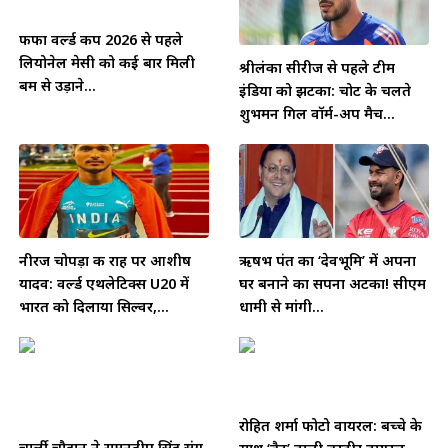
फीफा वर्ल्ड कप 2026 से पहले
लियोनेल मेसी को कई बार मिली
श्रीलंका सीरीज से पहले टीम
बम से उड़ाने...
इंडिया को झटका: चोट के चलते
शुभमन गिल वॉर्म-अप मैच...
नीरज चोपड़ा की राह पर आशीष
ऋषभ पंत का ‘देवभूमि’ में अपना
यादव: वर्ल्ड एथलेटिक्स U20 में
घर बनाने का सपना अटका! सीएम
भारत को दिलाया सिल्वर,...
धामी से मांगी...
रोहित शर्मा फोटो वायरल: बच्चे के
चार्ली चौहान ने रामनदीप सिंह संग