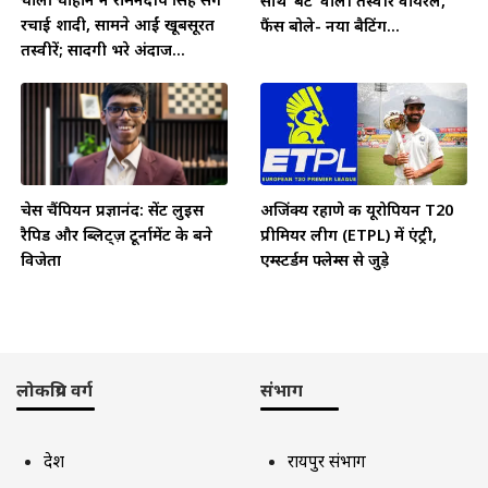
साथ ‘बैट’ वाली तस्वीर वायरल,
रचाई शादी, सामने आईं खूबसूरत
फैंस बोले- नया बैटिंग...
तस्वीरें; सादगी भरे अंदाज...
चेस चैंपियन प्रज्ञानंद: सेंट लुइस
अजिंक्य रहाणे की यूरोपियन T20
रैपिड और ब्लिट्ज़ टूर्नामेंट के बने
प्रीमियर लीग (ETPL) में एंट्री,
विजेता
एम्स्टर्डम फ्लेम्स से जुड़े
लोकप्रिय वर्ग
संभाग
देश
रायपुर संभाग