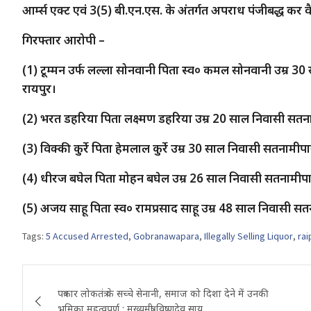
आर्म्स एक्ट एवं 3(5) बी.एन.एस. के अंतर्गत अपराध पंजीबद्ध कर 
गिरफ्तार आरोपी –
(1) टूम्मन उर्फ लल्ला सोनवानी पिता स्व० कमल सोनवानी उम्र 
रायपुर।
(2) भरत डहरिया पिता लक्ष्मण डहरिया उम्र 20 साल निवासी सतन
(3) विक्की कुर्रे पिता हेमलाल कुर्रे उम्र 30 साल निवासी सतनाम
(4) धीरज बघेल पिता मोहन बघेल उम्र 26 साल निवासी सतनामीपा
(5) अजय साहू पिता स्व० रामप्रसाद साहू उम्र 48 साल निवासी स
Tags:
5 Accused Arrested
,
Gobranawapara
,
Illegally Selling Liquor
,
rai
Post
पत्रकार लोकतंत्र के सच्चे सेनानी, समाज को दिशा देने में उनकी
navigation
भूमिका महत्वपूर्ण : मुख्यमंत्री विष्णुदेव साय