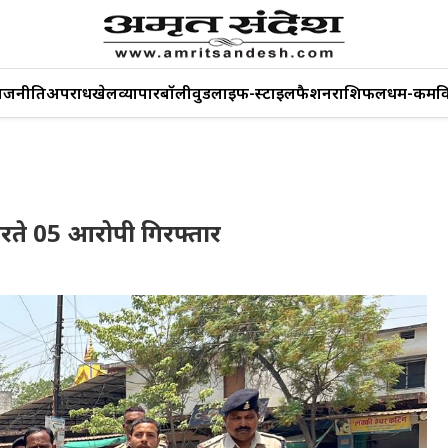
ाजनीति
अपराध
खेल
व्यापार
बॉलीवुड
लाइफ-स्टाइल
फैशन
राशिफल
धर्म-कर्म
व
करते 05 आरोपी गिरफ्तार