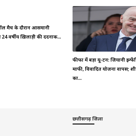
ुटबॉल मैच के दौरान आसमानी
 24 वर्षीय ख़िलाड़ी की दर्दनाक...
फीफा में बड़ा यू-टर्न: जियानी इन्फें
माफी, विवादित योजना वापस; शीर
का...
छत्तीसगढ़ जिला