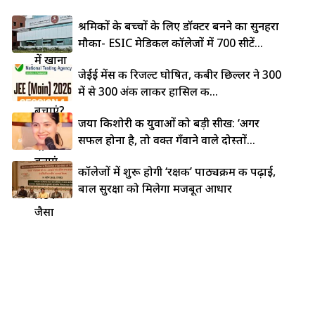
लोहे की
श्रमिकों के बच्चों के लिए डॉक्टर बनने का सुनहरा
कड़ाही
मौका- ESIC मेडिकल कॉलेजों में 700 सीटें...
में खाना
जेईई मेंस की रिजल्ट घोषित, कबीर छिल्लर ने 300
चिपकने
में से 300 अंक लाकर हासिल की...
से कैसे
बचाएं?
जया किशोरी की युवाओं को बड़ी सीख: ‘अगर
5 देसी
सफल होना है, तो वक्त गँवाने वाले दोस्तों...
ट्रिक्स से
बनाएं
कॉलेजों में शुरू होगी ‘रक्षक’ पाठ्यक्रम की पढ़ाई,
नॉन-
बाल सुरक्षा को मिलेगा मजबूत आधार
स्टिक
जैसा