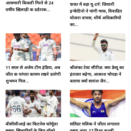
आसमानी बिजली गिरने से 24
फीफा में बड़ा यू-टर्न: जियानी
वर्षीय ख़िलाड़ी की दर्दनाक...
इन्फेंटिनो ने मांगी माफी, विवादित
योजना वापस; शीर्ष अधिकारियों
का...
11 साल से अजेय टीम इंडिया, अब
श्रीलंका टेस्ट सीरीज़: क्या डेब्यू का
जीत की परंपरा कायम रखने उतरेगी
इंतजार बढ़ेगा, आकाश चोपड़ा ने
शुभमन गिल...
बताया क्यों सारांश जैन...
बीसीसीआई का फिटनेस फॉर्मूला
सतिंदर मलिक ने जीता लगातार
सख्त: खिलाड़ियों के लिए ब्रोंको
दूसरा अंडर-17 विश्व कुश्ती