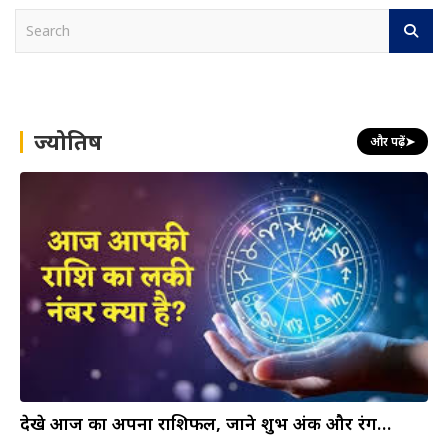
S
e
a
r
c
h
ज्योतिष
और पढ़ें
➤
देखे आज का अपना राशिफल, जाने शुभ अंक और रंग…