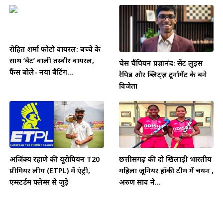
रोहित शर्मा फोटो वायरल: बच्चे के
साथ ‘बैट’ वाली तस्वीर वायरल,
चेस चैंपियन प्रज्ञानंद: सेंट लुइस
फैंस बोले- नया बैटिंग...
रैपिड और ब्लिट्ज़ टूर्नामेंट के बने
विजेता
अजिंक्य रहाणे की यूरोपियन T20
छत्तीसगढ़ की दो खिलाड़ी भारतीय
प्रीमियर लीग (ETPL) में एंट्री,
महिला जूनियर हॉकी टीम में चयन ,
एम्स्टर्डम फ्लेम्स से जुड़े
अरुण साव ने...