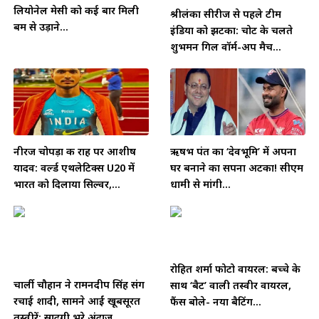
लियोनेल मेसी को कई बार मिली
श्रीलंका सीरीज से पहले टीम
बम से उड़ाने...
इंडिया को झटका: चोट के चलते
शुभमन गिल वॉर्म-अप मैच...
नीरज चोपड़ा की राह पर आशीष
ऋषभ पंत का ‘देवभूमि’ में अपना
यादव: वर्ल्ड एथलेटिक्स U20 में
घर बनाने का सपना अटका! सीएम
भारत को दिलाया सिल्वर,...
धामी से मांगी...
रोहित शर्मा फोटो वायरल: बच्चे के
चार्ली चौहान ने रामनदीप सिंह संग
साथ ‘बैट’ वाली तस्वीर वायरल,
रचाई शादी, सामने आईं खूबसूरत
फैंस बोले- नया बैटिंग...
तस्वीरें; सादगी भरे अंदाज...