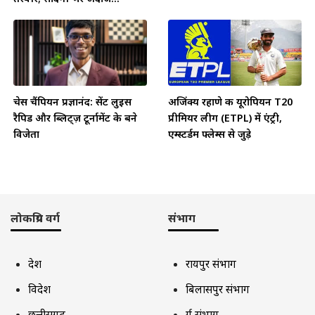
चेस चैंपियन प्रज्ञानंद: सेंट लुइस
अजिंक्य रहाणे की यूरोपियन T20
रैपिड और ब्लिट्ज़ टूर्नामेंट के बने
प्रीमियर लीग (ETPL) में एंट्री,
विजेता
एम्स्टर्डम फ्लेम्स से जुड़े
लोकप्रिय वर्ग
संभाग
देश
रायपुर संभाग
विदेश
बिलासपुर संभाग
छत्तीसगढ़
दुर्ग संभाग