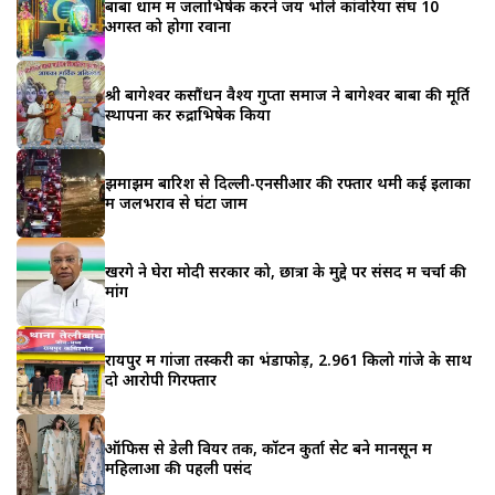
बाबा धाम में जलाभिषेक करने जय भोले कांवरिया संघ 10
अगस्त को होगा रवाना
श्री बागेश्वर कसौंधन वैश्य गुप्ता समाज ने बागेश्वर बाबा की मूर्ति
स्थापना कर रुद्राभिषेक किया
झमाझम बारिश से दिल्ली-एनसीआर की रफ्तार थमी कई इलाकों
में जलभराव से घंटों जाम
खरगे ने घेरा मोदी सरकार को, छात्रों के मुद्दे पर संसद में चर्चा की
मांग
रायपुर में गांजा तस्करी का भंडाफोड़, 2.961 किलो गांजे के साथ
दो आरोपी गिरफ्तार
ऑफिस से डेली वियर तक, कॉटन कुर्ता सेट बने मानसून में
महिलाओं की पहली पसंद