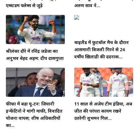
एम्स्टर्डम फ्लेम्स से जुड़े
अरुण साव ने...
थाईलैंड में फुटबॉल मैच के दौरान
आसमानी बिजली गिरने से 24
श्रीलंका दौरे में रविंद्र जडेजा का
वर्षीय ख़िलाड़ी की दर्दनाक...
अनुभव बेहद अहम: दीप दासगुप्ता
फीफा में बड़ा यू-टर्न: जियानी
11 साल से अजेय टीम इंडिया, अब
इन्फेंटिनो ने मांगी माफी, विवादित
जीत की परंपरा कायम रखने
योजना वापस; शीर्ष अधिकारियों
उतरेगी शुभमन गिल...
का...