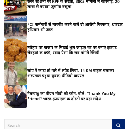
रेलवे स्टेशनों पर RPF की सख्ती, 3805 मामलों में कार्रवाई; 20
लाख से ज्यादा जुर्माना वसूला
FCI कर्मचारी से मारपीट करने वाले दो आरोपी गिरफ्तार, धारदार
हथियार भी जब्त
त्योहार पर बाजार की मिठाई भूल जाइए! घर पर बनाएं झटपट
सेवइयों की बर्फी, स्वाद ऐसा कि सब मांगेंगे रेसिपी
सांप ने काटा तो गले में लपेट लिया, 14 KM बाइक चलाकर
अस्पताल पहुंचा युवक; वीडियो वायरल
नेतन्याहू का पीएम मोदी को फोन, बोले- ‘Thank You My
Friend’! भारत-इजराइल की दोस्ती पर बड़ा संदेश
S
e