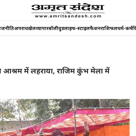
ाजनीति
अपराध
खेल
व्यापार
बॉलीवुड
लाइफ-स्टाइल
फैशन
राशिफल
धर्म-कर्म
व
आश्रम में लहराया, राजिम कुंभ मेला में