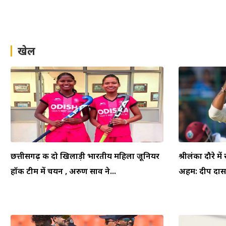
खेल
छत्तीसगढ़ की दो खिलाड़ी भारतीय महिला जूनियर
श्रीलंका दौरे म
हॉकी टीम में चयन , अरुण साव ने...
अहम: दीप दासग