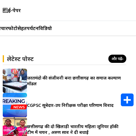
ई-पेपर
िचार
फोटो
सेहत
पर्यटन
विडियो
लेटेस्ट पोस्ट
और पढ़ें
›
जरूरतमंदो की संजीवनी बना छत्तीसगढ़ का समाज कल्याण
मॉडल
CGPSC सूबेदार-उप निरीक्षक परीक्षा परिणाम विवाद
S
h
छत्तीसगढ़ की दो खिलाड़ी भारतीय महिला जूनियर हॉकी
टीम में चयन , अरुण साव ने दी बधाई