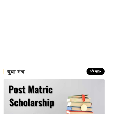
युवा मंच
और पढ़ें
➤