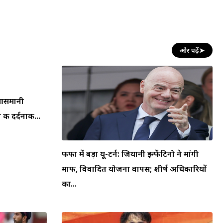
और पढ़ें
➤
न आसमानी
की दर्दनाक...
फीफा में बड़ा यू-टर्न: जियानी इन्फेंटिनो ने मांगी
माफी, विवादित योजना वापस; शीर्ष अधिकारियों
का...