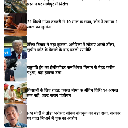
प्रस्ताव पर मणिपुर में विरोध
21 किलो गांजा तस्करी में 10 साल की सजा, कोर्ट ने लगाया 1
लाख का जुर्माना
टैरिफ विवाद में बड़ा झटका: अमेरिका ने लौटाए अरबों डॉलर,
सुप्रीम कोर्ट के फैसले के बाद बदली रणनीति
राष्ट्रपति ट्रंप का हेलीकॉप्टर कमर्शियल विमान के बेहद करीब
पहुंचा, बड़ा हादसा टला
किसानों के लिए राहत: फसल बीमा की अंतिम तिथि 14 अगस्त
तक बढ़ी, जल्द कराएं पंजीयन
PM मोदी ने तोड़ा भरोसा: सोनम वांगचुक का बड़ा दावा, सरकार
पर वादा निभाने में चूक का आरोप