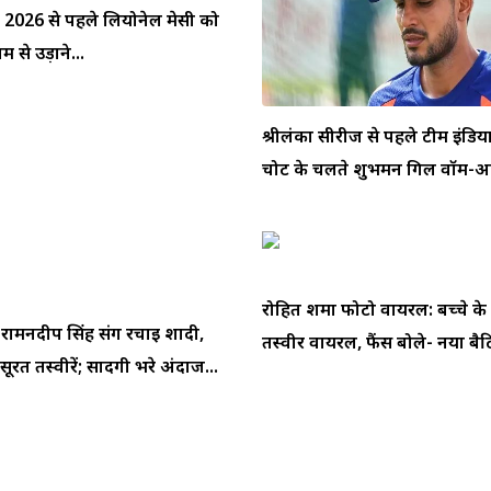
प 2026 से पहले लियोनेल मेसी को
 से उड़ाने...
श्रीलंका सीरीज से पहले टीम इंडि
चोट के चलते शुभमन गिल वॉर्म-अप
रोहित शर्मा फोटो वायरल: बच्चे के
े रामनदीप सिंह संग रचाई शादी,
तस्वीर वायरल, फैंस बोले- नया बैटि
ूरत तस्वीरें; सादगी भरे अंदाज...