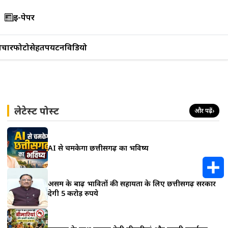
ई-पेपर
िचार
फोटो
सेहत
पर्यटन
विडियो
लेटेस्ट पोस्ट
और पढ़ें
›
AI से चमकेगा छत्तीसगढ़ का भविष्य
असम के बाढ़ प्रभावितों की सहायता के लिए छत्तीसगढ़ सरकार
S
देगी 5 करोड़ रुपये
h