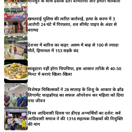
मानसून के साथ दस्तक देती बीमारियां और हमारी सतर्कता
a
r
खमतराई पुलिस की त्वरित कार्रवाई, हत्या के प्रकरण में 3
आरोपी 24 घंटे में गिरफ्तार, शव सीमेंट पाइप के अंदर से
e
बरामद
देशभर में बारिश का कहर: असम में बाढ़ से 100 से ज्यादा
मौतें, हिमाचल में 153 सड़कें बंद
साबूदाना नहीं होगा चिपचिपा, इस आसान तरीके से 40-50
मिनट में बनाएं खिला-खिला
विशेषज्ञ चिकित्सकों ने 26 सप्ताह के शिशु के आकार के ब्रॉड
लिगामेंट फाइब्रॉयड का सफल ऑपरेशन कर महिला को दिया
नया जीवन
विश्व आदिवासी दिवस पर डीएड अभ्यर्थियों का प्रदर्शन: सर्व
आदिवासी समाज ने की 1316 सहायक शिक्षकों की नियुक्ति
की मांग