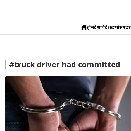
होम
देश
विदेश
छत्तीसगढ़
र
Skip
to
content
#truck driver had committed