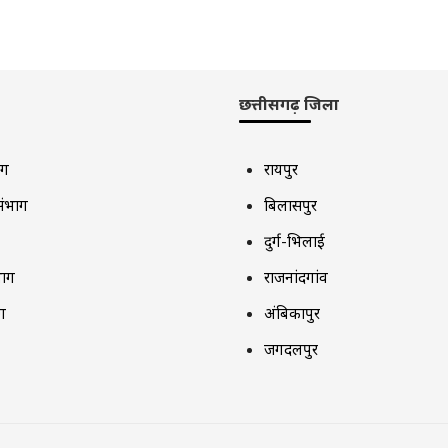
छत्तीसगढ़ जिला
ाग
रायपुर
संभाग
बिलासपुर
दुर्ग-भिलाई
भाग
राजनांदगांव
ग
अंबिकापुर
जगदलपुर