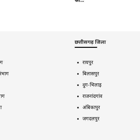
की...
छत्तीसगढ़ जिला
ाग
रायपुर
संभाग
बिलासपुर
दुर्ग-भिलाई
भाग
राजनांदगांव
ग
अंबिकापुर
जगदलपुर