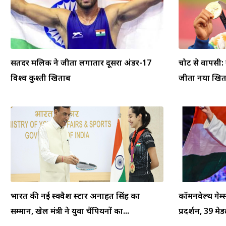
सतिंदर मलिक ने जीता लगातार दूसरा अंडर-17
चोट से वापसी:
विश्व कुश्ती खिताब
जीता नया खि
भारत की नई स्क्वैश स्टार अनाहत सिंह का
कॉमनवेल्थ गेम
सम्मान, खेल मंत्री ने युवा चैंपियनों का...
प्रदर्शन, 39 म