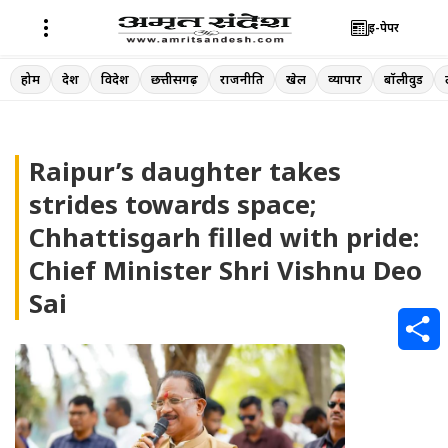
ई-पेपर
Skip
होम
देश
विदेश
छत्तीसगढ़
राजनीति
खेल
व्यापार
बॉलीवुड
to
content
Raipur’s daughter takes
strides towards space;
Chhattisgarh filled with pride:
Chief Minister Shri Vishnu Deo
Sai
S
h