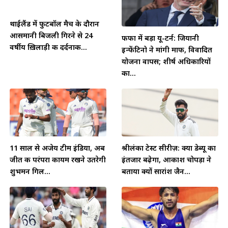
थाईलैंड में फुटबॉल मैच के दौरान
आसमानी बिजली गिरने से 24
फीफा में बड़ा यू-टर्न: जियानी
वर्षीय ख़िलाड़ी की दर्दनाक...
इन्फेंटिनो ने मांगी माफी, विवादित
योजना वापस; शीर्ष अधिकारियों
का...
11 साल से अजेय टीम इंडिया, अब
श्रीलंका टेस्ट सीरीज़: क्या डेब्यू का
जीत की परंपरा कायम रखने उतरेगी
इंतजार बढ़ेगा, आकाश चोपड़ा ने
शुभमन गिल...
बताया क्यों सारांश जैन...