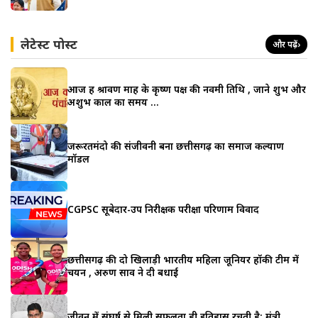
लेटेस्ट पोस्ट
और पढ़ें
›
आज हैं श्रावण माह के कृष्ण पक्ष की नवमी तिथि , जाने शुभ और
अशुभ काल का समय …
जरूरतमंदो की संजीवनी बना छत्तीसगढ़ का समाज कल्याण
मॉडल
CGPSC सूबेदार-उप निरीक्षक परीक्षा परिणाम विवाद
छत्तीसगढ़ की दो खिलाड़ी भारतीय महिला जूनियर हॉकी टीम में
चयन , अरुण साव ने दी बधाई
जीवन में संघर्ष से मिली सफलता ही इतिहास रचती है: मंत्री