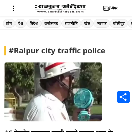
ई-पेपर
Skip
होम
देश
विदेश
छत्तीसगढ़
राजनीति
खेल
व्यापार
बॉलीवुड
to
content
#Raipur city traffic police
S
h