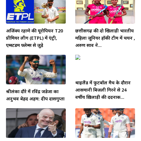
अजिंक्य रहाणे की यूरोपियन T20
छत्तीसगढ़ की दो खिलाड़ी भारतीय
प्रीमियर लीग (ETPL) में एंट्री,
महिला जूनियर हॉकी टीम में चयन ,
एम्स्टर्डम फ्लेम्स से जुड़े
अरुण साव ने...
थाईलैंड में फुटबॉल मैच के दौरान
आसमानी बिजली गिरने से 24
श्रीलंका दौरे में रविंद्र जडेजा का
वर्षीय ख़िलाड़ी की दर्दनाक...
अनुभव बेहद अहम: दीप दासगुप्ता