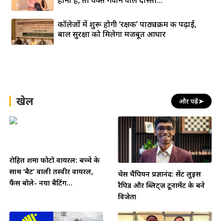
होना है, तो वक्त गँवाने वाले दोस्तों...
कॉलेजों में शुरू होगी ‘रक्षक’ पाठ्यक्रम की पढ़ाई,
बाल सुरक्षा को मिलेगा मजबूत आधार
खेल
और पढ़ें
➤
रोहित शर्मा फोटो वायरल: बच्चे के
साथ ‘बैट’ वाली तस्वीर वायरल,
चेस चैंपियन प्रज्ञानंद: सेंट लुइस
फैंस बोले- नया बैटिंग...
रैपिड और ब्लिट्ज़ टूर्नामेंट के बने
विजेता