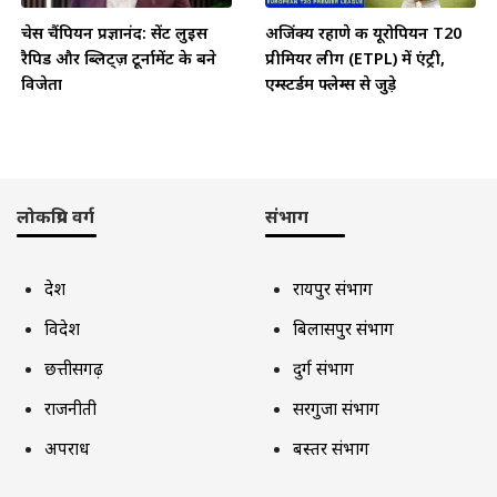
चेस चैंपियन प्रज्ञानंद: सेंट लुइस
अजिंक्य रहाणे की यूरोपियन T20
रैपिड और ब्लिट्ज़ टूर्नामेंट के बने
प्रीमियर लीग (ETPL) में एंट्री,
विजेता
एम्स्टर्डम फ्लेम्स से जुड़े
लोकप्रिय वर्ग
संभाग
देश
रायपुर संभाग
विदेश
बिलासपुर संभाग
छत्तीसगढ़
दुर्ग संभाग
राजनीती
सरगुजा संभाग
अपराध
बस्तर संभाग