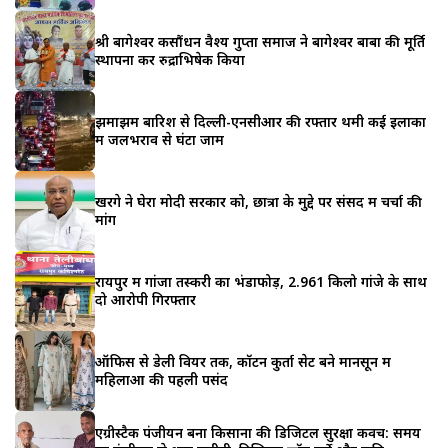
श्री बागेश्वर कसौंधन वैश्य गुप्ता समाज ने बागेश्वर बाबा की मूर्ति
स्थापना कर रुद्राभिषेक किया
झमाझम बारिश से दिल्ली-एनसीआर की रफ्तार थमी कई इलाकों
में जलभराव से घंटों जाम
खरगे ने घेरा मोदी सरकार को, छात्रों के मुद्दे पर संसद में चर्चा की
मांग
रायपुर में गांजा तस्करी का भंडाफोड़, 2.961 किलो गांजे के साथ
दो आरोपी गिरफ्तार
ऑफिस से डेली वियर तक, कॉटन कुर्ता सेट बने मानसून में
महिलाओं की पहली पसंद
एग्रीस्टैक पंजीयन बना किसानों की डिजिटल सुरक्षा कवच: समय