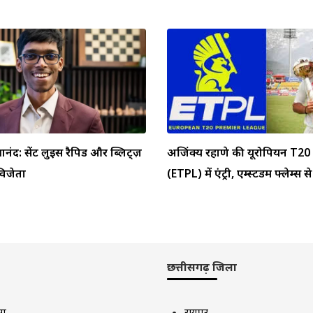
्ञानंद: सेंट लुइस रैपिड और ब्लिट्ज़
अजिंक्य रहाणे की यूरोपियन T20 
 विजेता
(ETPL) में एंट्री, एम्स्टर्डम फ्लेम्स से 
छत्तीसगढ़ जिला
ाग
रायपुर