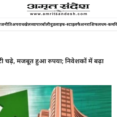
ाजनीति
अपराध
खेल
व्यापार
बॉलीवुड
लाइफ-स्टाइल
फैशन
राशिफल
धर्म-कर्म
व
ी चढ़े, मजबूत हुआ रुपया; निवेशकों में बढ़ा