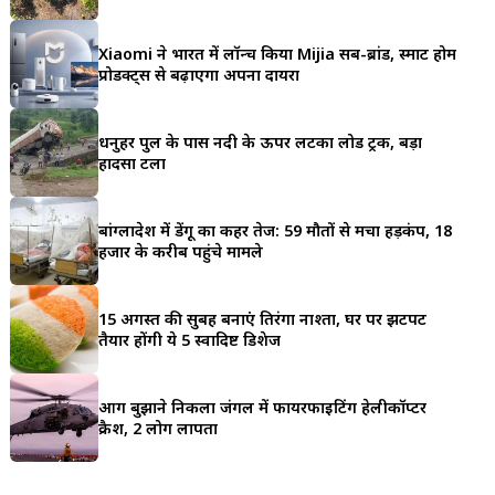
a
Xiaomi ने भारत में लॉन्च किया Mijia सब-ब्रांड, स्मार्ट होम
r
प्रोडक्ट्स से बढ़ाएगा अपना दायरा
e
धनुहर पुल के पास नदी के ऊपर लटका लोड ट्रक, बड़ा
हादसा टला
बांग्लादेश में डेंगू का कहर तेज: 59 मौतों से मचा हड़कंप, 18
हजार के करीब पहुंचे मामले
15 अगस्त की सुबह बनाएं तिरंगा नाश्ता, घर पर झटपट
तैयार होंगी ये 5 स्वादिष्ट डिशेज
आग बुझाने निकला जंगल में फायरफाइटिंग हेलीकॉप्टर
क्रैश, 2 लोग लापता