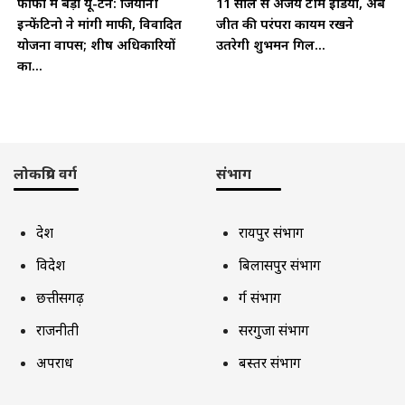
फीफा में बड़ा यू-टर्न: जियानी
11 साल से अजेय टीम इंडिया, अब
इन्फेंटिनो ने मांगी माफी, विवादित
जीत की परंपरा कायम रखने
योजना वापस; शीर्ष अधिकारियों
उतरेगी शुभमन गिल...
का...
लोकप्रिय वर्ग
संभाग
देश
रायपुर संभाग
विदेश
बिलासपुर संभाग
छत्तीसगढ़
दुर्ग संभाग
राजनीती
सरगुजा संभाग
अपराध
बस्तर संभाग