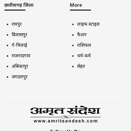
छत्तीसगढ़ जिला
More
रायपुर
लाइफ स्टाइल
बिलासपुर
फैशन
दुर्ग-भिलाई
राशिफल
राजनांदगांव
धर्म-कर्म
अंबिकापुर
सेहत
जगदलपुर