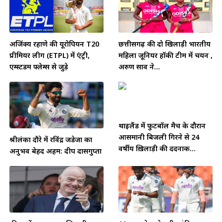
अजिंक्य रहाणे की यूरोपियन T20
छत्तीसगढ़ की दो खिलाड़ी भारतीय
प्रीमियर लीग (ETPL) में एंट्री,
महिला जूनियर हॉकी टीम में चयन ,
एम्स्टर्डम फ्लेम्स से जुड़े
अरुण साव ने...
थाईलैंड में फुटबॉल मैच के दौरान
आसमानी बिजली गिरने से 24
श्रीलंका दौरे में रविंद्र जडेजा का
वर्षीय ख़िलाड़ी की दर्दनाक...
अनुभव बेहद अहम: दीप दासगुप्ता