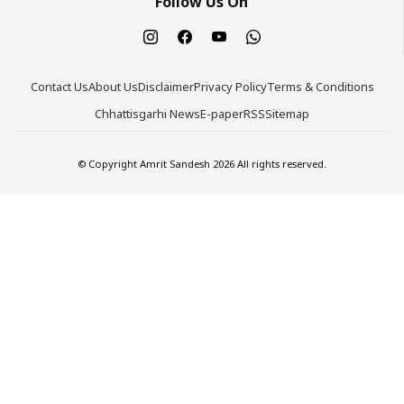
Follow Us On
Contact Us
About Us
Disclaimer
Privacy Policy
Terms & Conditions
Chhattisgarhi News
E-paper
RSS
Sitemap
© Copyright Amrit Sandesh 2026 All rights reserved.