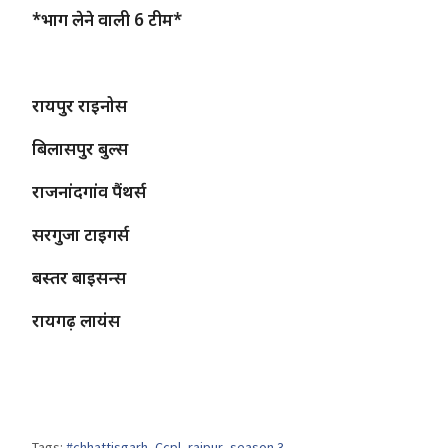
*भाग लेने वाली 6 टीम*
रायपुर राइनोस
बिलासपुर बुल्स
राजनांदगांव पैंथर्स
सरगुजा टाइगर्स
बस्तर बाइसन्स
रायगढ़ लायंस
Tags:
#chhattisgarh
,
Ccpl
,
raipur
,
season 3