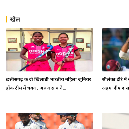
खेल
छत्तीसगढ़ की दो खिलाड़ी भारतीय महिला जूनियर
श्रीलंका दौरे म
हॉकी टीम में चयन , अरुण साव ने...
अहम: दीप दासग