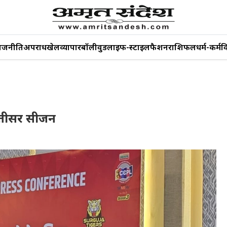
ाजनीति
अपराध
खेल
व्यापार
बॉलीवुड
लाइफ-स्टाइल
फैशन
राशिफल
धर्म-कर्म
व
ा तीसर सीजन