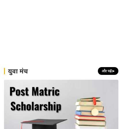
युवा मंच
और पढ़ें
➤