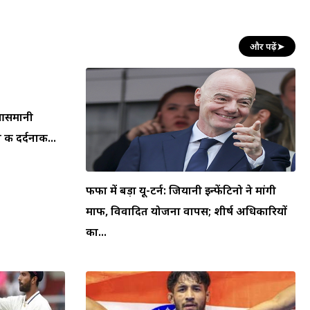
और पढ़ें
➤
न आसमानी
की दर्दनाक...
फीफा में बड़ा यू-टर्न: जियानी इन्फेंटिनो ने मांगी
माफी, विवादित योजना वापस; शीर्ष अधिकारियों
का...