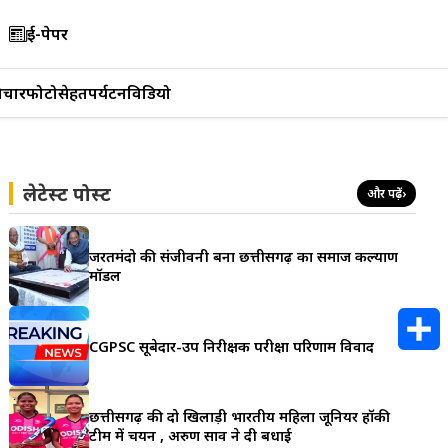
ई-पेपर
िचार
फोटो
सेहत
पर्यटन
विडियो
लेटेस्ट पोस्ट
और पढ़ें
›
जरूरतमंदो की संजीवनी बना छत्तीसगढ़ का समाज कल्याण
मॉडल
CGPSC सूबेदार-उप निरीक्षक परीक्षा परिणाम विवाद
S
h
छत्तीसगढ़ की दो खिलाड़ी भारतीय महिला जूनियर हॉकी
टीम में चयन , अरुण साव ने दी बधाई