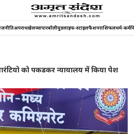
ाजनीति
अपराध
खेल
व्यापार
बॉलीवुड
लाइफ-स्टाइल
फैशन
राशिफल
धर्म-कर्म
व
ारंटियो को पकडकर न्यायालय में किया पेश