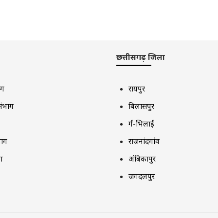
छत्तीसगढ़ जिला
ाग
रायपुर
संभाग
बिलासपुर
दुर्ग-भिलाई
भाग
राजनांदगांव
ग
अंबिकापुर
जगदलपुर