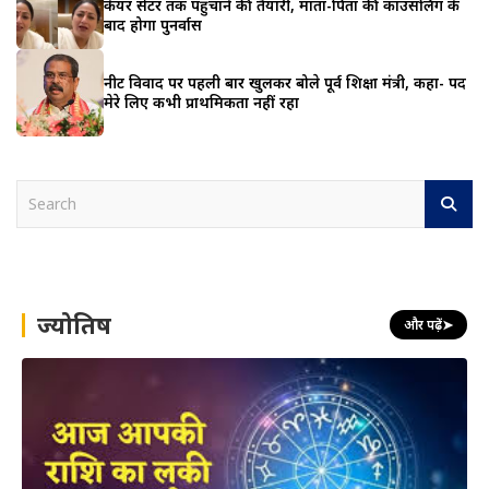
केयर सेंटर तक पहुंचाने की तैयारी, माता-पिता की काउंसलिंग के
बाद होगा पुनर्वास
नीट विवाद पर पहली बार खुलकर बोले पूर्व शिक्षा मंत्री, कहा- पद
मेरे लिए कभी प्राथमिकता नहीं रहा
S
e
a
r
c
h
ज्योतिष
और पढ़ें
➤