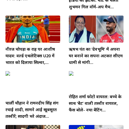
इंडिया को झटका: चोट के चलते
शुभमन गिल वॉर्म-अप मैच...
नीरज चोपड़ा की राह पर आशीष
ऋषभ पंत का ‘देवभूमि’ में अपना
यादव: वर्ल्ड एथलेटिक्स U20 में
घर बनाने का सपना अटका! सीएम
भारत को दिलाया सिल्वर,...
धामी से मांगी...
रोहित शर्मा फोटो वायरल: बच्चे के
चार्ली चौहान ने रामनदीप सिंह संग
साथ ‘बैट’ वाली तस्वीर वायरल,
रचाई शादी, सामने आईं खूबसूरत
फैंस बोले- नया बैटिंग...
तस्वीरें; सादगी भरे अंदाज...