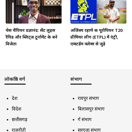
चेस चैंपियन प्रज्ञानंद: सेंट लुइस
अजिंक्य रहाणे की यूरोपियन T20
रैपिड और ब्लिट्ज़ टूर्नामेंट के बने
प्रीमियर लीग (ETPL) में एंट्री,
विजेता
एम्स्टर्डम फ्लेम्स से जुड़े
लोकप्रिय वर्ग
संभाग
देश
रायपुर संभाग
विदेश
बिलासपुर संभाग
छत्तीसगढ़
दुर्ग संभाग
राजनीती
सरगुजा संभाग