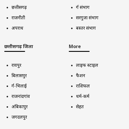
छत्तीसगढ़
दुर्ग संभाग
राजनीती
सरगुजा संभाग
अपराध
बस्तर संभाग
छत्तीसगढ़ जिला
More
रायपुर
लाइफ स्टाइल
बिलासपुर
फैशन
दुर्ग-भिलाई
राशिफल
राजनांदगांव
धर्म-कर्म
अंबिकापुर
सेहत
जगदलपुर