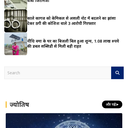
वीबी जिरामजी
काले कागज को केमिकल से असली नोट में बदलने का झांसा
देकर ठगी की कोशिश वाले 3 आरोपी गिरफ्तार
नीधि वर्मा के घर का बिजली बिल हुआ शून्य, 1.08 लाख रुपये
की डबल सब्सिडी से मिली बड़ी राहत
S
e
a
r
c
h
ज्योतिष
और पढ़ें
➤