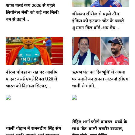
फीफा वर्ल्ड कप 2026 से पहले
लियोनेल मेसी को कई बार मिली
श्रीलंका सीरीज से पहले टीम
बम से उड़ाने...
इंडिया को झटका: चोट के चलते
शुभमन गिल वॉर्म-अप मैच...
नीरज चोपड़ा की राह पर आशीष
ऋषभ पंत का ‘देवभूमि’ में अपना
यादव: वर्ल्ड एथलेटिक्स U20 में
घर बनाने का सपना अटका! सीएम
भारत को दिलाया सिल्वर,...
धामी से मांगी...
रोहित शर्मा फोटो वायरल: बच्चे के
चार्ली चौहान ने रामनदीप सिंह संग
साथ ‘बैट’ वाली तस्वीर वायरल,