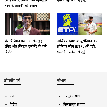
रचाई शादी, सामने आईं खूबसूरत
फैंस बोले- नया बैटिंग...
तस्वीरें; सादगी भरे अंदाज...
चेस चैंपियन प्रज्ञानंद: सेंट लुइस
अजिंक्य रहाणे की यूरोपियन T20
रैपिड और ब्लिट्ज़ टूर्नामेंट के बने
प्रीमियर लीग (ETPL) में एंट्री,
विजेता
एम्स्टर्डम फ्लेम्स से जुड़े
लोकप्रिय वर्ग
संभाग
देश
रायपुर संभाग
विदेश
बिलासपुर संभाग