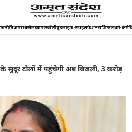
ाजनीति
अपराध
खेल
व्यापार
बॉलीवुड
लाइफ-स्टाइल
फैशन
राशिफल
धर्म-कर्म
व
चल के सुदूर टोलों में पहुंचेगी अब बिजली, 3 करोड़