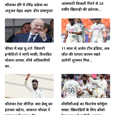
आसमानी बिजली गिरने से 24
श्रीलंका दौरे में रविंद्र जडेजा का
वर्षीय ख़िलाड़ी की दर्दनाक...
अनुभव बेहद अहम: दीप दासगुप्ता
फीफा में बड़ा यू-टर्न: जियानी
11 साल से अजेय टीम इंडिया, अब
इन्फेंटिनो ने मांगी माफी, विवादित
जीत की परंपरा कायम रखने
योजना वापस; शीर्ष अधिकारियों
उतरेगी शुभमन गिल...
का...
श्रीलंका टेस्ट सीरीज़: क्या डेब्यू का
बीसीसीआई का फिटनेस फॉर्मूला
इंतजार बढ़ेगा, आकाश चोपड़ा ने
सख्त: खिलाड़ियों के लिए ब्रोंको