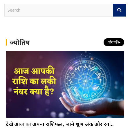
S
e
a
r
c
h
ज्योतिष
और पढ़ें
➤
देखे आज का अपना राशिफल, जाने शुभ अंक और रंग…