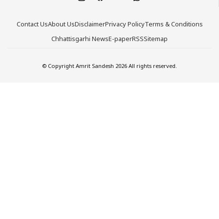
Contact Us
About Us
Disclaimer
Privacy Policy
Terms & Conditions
Chhattisgarhi News
E-paper
RSS
Sitemap
© Copyright Amrit Sandesh 2026 All rights reserved.