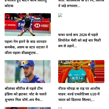
प्रभावित हुए बैटिंग कोच सितांशु
जीत: जायसवाल के 61 रन, सिराज
कोटक
ने जड़े लगातार...
फीफा वर्ल्ड कप 2026 से पहले
लियोनेल मेसी को कई बार मिली
पहला गेम हारने के बाद शानदार
बम से उड़ाने...
कमबैक, असम की स्टार शटलर ने
जीता पहला बीडब्लूएफ...
श्रीलंका सीरीज से पहले टीम
नीरज चोपड़ा की राह पर आशीष
इंडिया को झटका: चोट के चलते
यादव: वर्ल्ड एथलेटिक्स U20 में
शुभमन गिल वॉर्म-अप मैच...
भारत को दिलाया सिल्वर,...