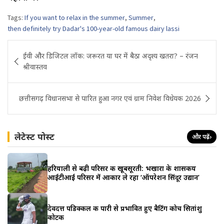
Tags:
If you want to relax in the summer
,
Summer
,
then definitely try Dadar's 100-year-old famous dairy lassi
Post
ईवी और डिजिटल लॉक: जरूरत या घर में बैठा अदृश्य खतरा? – रंजन
navigation
श्रीवास्तव
छत्तीसगढ़ विधानसभा से पारित हुआ नगर एवं ग्राम निवेश विधेयक 2026
लेटेस्ट पोस्ट
और पढ़ें
›
हरियाली से बढ़ी परिसर की खूबसूरती: भखारा के शासकीय
आईटीआई परिसर में आकार ले रहा ‘ऑपरेशन सिंदूर उद्यान’
देवदत्त पडिक्कल की पारी से प्रभावित हुए बैटिंग कोच सितांशु
कोटक