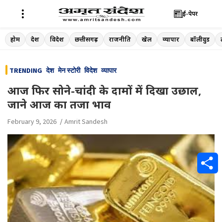
ई-पेपर
Skip
होम
देश
विदेश
छत्तीसगढ़
राजनीति
खेल
व्यापार
बॉलीवुड
to
content
TRENDING
देश
मेन स्टोरी
विदेश
व्यापार
आज फिर सोने-चांदी के दामों में दिखा उछाल,
जाने आज का तजा भाव
February 9, 2026
Amrit Sandesh
S
h