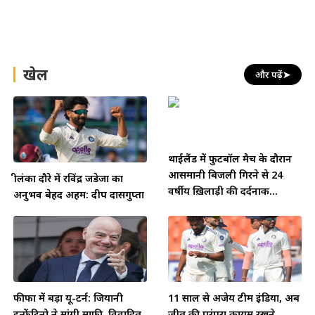
खेल
और पढ़ें
➤
थाईलैंड में फुटबॉल मैच के दौरान
आसमानी बिजली गिरने से 24
श्रीलंका दौरे में रविंद्र जडेजा का
वर्षीय ख़िलाड़ी की दर्दनाक...
अनुभव बेहद अहम: दीप दासगुप्ता
फीफा में बड़ा यू-टर्न: जियानी
11 साल से अजेय टीम इंडिया, अब
इन्फेंटिनो ने मांगी माफी, विवादित
जीत की परंपरा कायम रखने