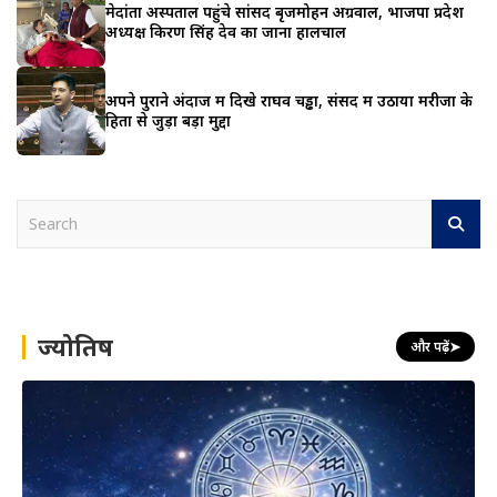
मेदांता अस्पताल पहुंचे सांसद बृजमोहन अग्रवाल, भाजपा प्रदेश
अध्यक्ष किरण सिंह देव का जाना हालचाल
अपने पुराने अंदाज में दिखे राघव चड्ढा, संसद में उठाया मरीजों के
हितों से जुड़ा बड़ा मुद्दा
S
e
a
r
c
h
ज्योतिष
और पढ़ें
➤