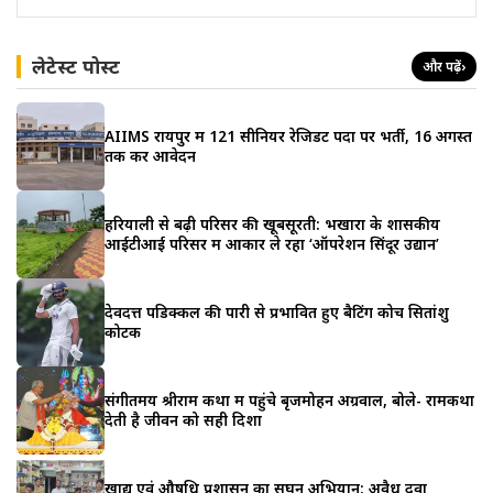
लेटेस्ट पोस्ट
और पढ़ें
›
AIIMS रायपुर में 121 सीनियर रेजिडेंट पदों पर भर्ती, 16 अगस्त
तक करें आवेदन
हरियाली से बढ़ी परिसर की खूबसूरती: भखारा के शासकीय
आईटीआई परिसर में आकार ले रहा ‘ऑपरेशन सिंदूर उद्यान’
देवदत्त पडिक्कल की पारी से प्रभावित हुए बैटिंग कोच सितांशु
कोटक
संगीतमय श्रीराम कथा में पहुंचे बृजमोहन अग्रवाल, बोले- रामकथा
देती है जीवन को सही दिशा
खाद्य एवं औषधि प्रशासन का सघन अभियान: अवैध दवा