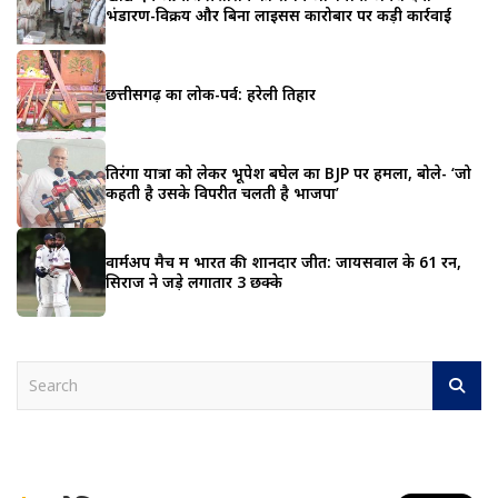
भंडारण-विक्रय और बिना लाइसेंस कारोबार पर कड़ी कार्रवाई
छत्तीसगढ़ का लोक-पर्व: हरेली तिहार
तिरंगा यात्रा को लेकर भूपेश बघेल का BJP पर हमला, बोले- ‘जो
कहती है उसके विपरीत चलती है भाजपा’
वार्मअप मैच में भारत की शानदार जीत: जायसवाल के 61 रन,
सिराज ने जड़े लगातार 3 छक्के
S
e
a
r
c
h