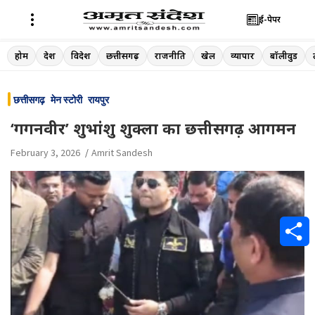
ई-पेपर
Skip
होम
देश
विदेश
छत्तीसगढ़
राजनीति
खेल
व्यापार
बॉलीवुड
to
content
छत्तीसगढ़
मेन स्टोरी
रायपुर
‘गगनवीर’ शुभांशु शुक्ला का छत्तीसगढ़ आगमन
February 3, 2026
Amrit Sandesh
S
h