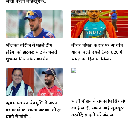
जीता पहला बीडब्लूएफ...
श्रीलंका सीरीज से पहले टीम
नीरज चोपड़ा की राह पर आशीष
इंडिया को झटका: चोट के चलते
यादव: वर्ल्ड एथलेटिक्स U20 में
शुभमन गिल वॉर्म-अप मैच...
भारत को दिलाया सिल्वर,...
चार्ली चौहान ने रामनदीप सिंह संग
ऋषभ पंत का ‘देवभूमि’ में अपना
रचाई शादी, सामने आईं खूबसूरत
घर बनाने का सपना अटका! सीएम
तस्वीरें; सादगी भरे अंदाज...
धामी से मांगी...