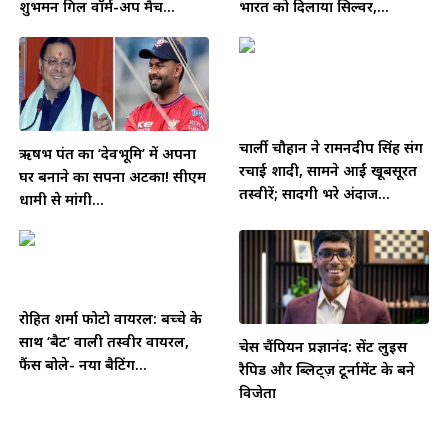
शुभमन गिल वॉर्म-अप मैच...
भारत को दिलाया सिल्वर,...
चार्ली चौहान ने रामनदीप सिंह संग
ऋषभ पंत का ‘देवभूमि’ में अपना
रचाई शादी, सामने आईं खूबसूरत
घर बनाने का सपना अटका! सीएम
तस्वीरें; सादगी भरे अंदाज...
धामी से मांगी...
रोहित शर्मा फोटो वायरल: बच्चे के
साथ ‘बैट’ वाली तस्वीर वायरल,
चेस चैंपियन प्रज्ञानंद: सेंट लुइस
फैंस बोले- नया बैटिंग...
रैपिड और ब्लिट्ज़ टूर्नामेंट के बने
विजेता