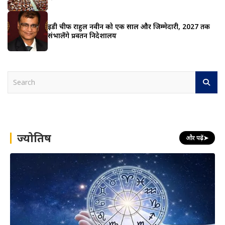
ईडी चीफ राहुल नवीन को एक साल और जिम्मेदारी, 2027 तक
संभालेंगे प्रवर्तन निदेशालय
S
e
a
r
c
h
ज्योतिष
और पढ़ें
➤