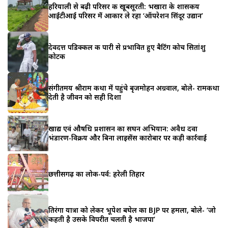
हरियाली से बढ़ी परिसर की खूबसूरती: भखारा के शासकीय
आईटीआई परिसर में आकार ले रहा ‘ऑपरेशन सिंदूर उद्यान’
देवदत्त पडिक्कल की पारी से प्रभावित हुए बैटिंग कोच सितांशु
कोटक
संगीतमय श्रीराम कथा में पहुंचे बृजमोहन अग्रवाल, बोले- रामकथा
देती है जीवन को सही दिशा
खाद्य एवं औषधि प्रशासन का सघन अभियान: अवैध दवा
भंडारण-विक्रय और बिना लाइसेंस कारोबार पर कड़ी कार्रवाई
छत्तीसगढ़ का लोक-पर्व: हरेली तिहार
तिरंगा यात्रा को लेकर भूपेश बघेल का BJP पर हमला, बोले- ‘जो
कहती है उसके विपरीत चलती है भाजपा’