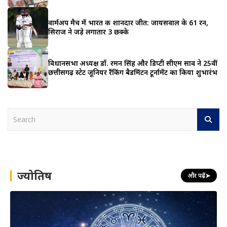
वार्मअप मैच में भारत की शानदार जीत: जायसवाल के 61 रन,
सिराज ने जड़े लगातार 3 छक्के
विधानसभा अध्यक्ष डॉ. रमन सिंह और डिप्टी सीएम साव ने 25वीं
छत्तीसगढ़ स्टेट जूनियर रैंकिंग बैडमिंटन टूर्नामेंट का किया शुभारंभ
S
e
a
r
c
h
ज्योतिष
और पढ़ें
➤