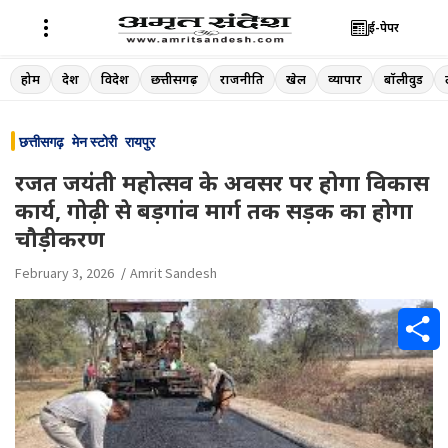
ई-पेपर
Skip
होम
देश
विदेश
छत्तीसगढ़
राजनीति
खेल
व्यापार
बॉलीवुड
to
content
छत्तीसगढ़
मेन स्टोरी
रायपुर
रजत जयंती महोत्सव के अवसर पर होगा विकास
कार्य, गोढ़ी से बड़गांव मार्ग तक सड़क का होगा
चौड़ीकरण
February 3, 2026
Amrit Sandesh
S
h