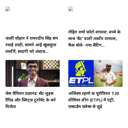
रोहित शर्मा फोटो वायरल: बच्चे के
चार्ली चौहान ने रामनदीप सिंह संग
साथ ‘बैट’ वाली तस्वीर वायरल,
रचाई शादी, सामने आईं खूबसूरत
फैंस बोले- नया बैटिंग...
तस्वीरें; सादगी भरे अंदाज...
चेस चैंपियन प्रज्ञानंद: सेंट लुइस
अजिंक्य रहाणे की यूरोपियन T20
रैपिड और ब्लिट्ज़ टूर्नामेंट के बने
प्रीमियर लीग (ETPL) में एंट्री,
विजेता
एम्स्टर्डम फ्लेम्स से जुड़े