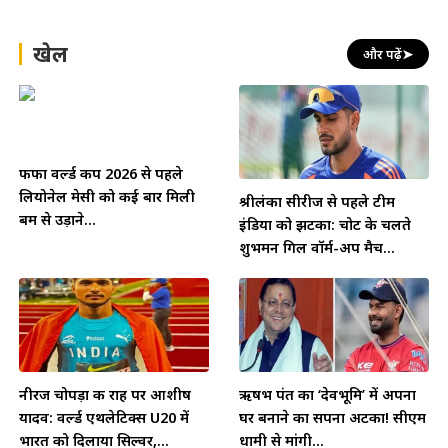
खेल
और पढ़ें
➤
फीफा वर्ल्ड कप 2026 से पहले
लियोनेल मेसी को कई बार मिली
श्रीलंका सीरीज से पहले टीम
बम से उड़ाने...
इंडिया को झटका: चोट के चलते
शुभमन गिल वॉर्म-अप मैच...
नीरज चोपड़ा की राह पर आशीष
ऋषभ पंत का ‘देवभूमि’ में अपना
यादव: वर्ल्ड एथलेटिक्स U20 में
घर बनाने का सपना अटका! सीएम
भारत को दिलाया सिल्वर,...
धामी से मांगी...