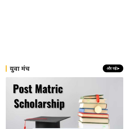
युवा मंच
और पढ़ें
➤