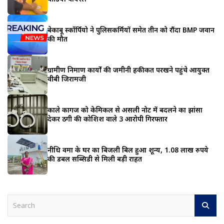
बेकाबू स्कॉर्पियो ने पुलिसकर्मियों समेत तीन को रौंदा BMP जवान
की मौत
ग्रामीण निर्माण कार्यों की जमीनी हकीकत परखने पहुंचे आयुक्त
वीबी जिरामजी
काले कागज को केमिकल से असली नोट में बदलने का झांसा
देकर ठगी की कोशिश वाले 3 आरोपी गिरफ्तार
नीधि वर्मा के घर का बिजली बिल हुआ शून्य, 1.08 लाख रुपये
की डबल सब्सिडी से मिली बड़ी राहत
S
e
a