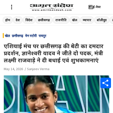
ई-पेपर
Skip
होम
देश
विदेश
छत्तीसगढ़
राजनीति
खेल
व्यापार
बॉलीवुड
to
content
खेल
छत्तीसगढ़
मेन स्टोरी
रायपुर
एशियाई मंच पर छत्तीसगढ़ की बेटी का दमदार
प्रदर्शन, ज्ञानेश्वरी यादव ने जीते दो पदक, मंत्री
लक्ष्मी राजवाड़े ने दी बधाई एवं शुभकामनाएं
May 14, 2026
Sanjeev Verma
S
h