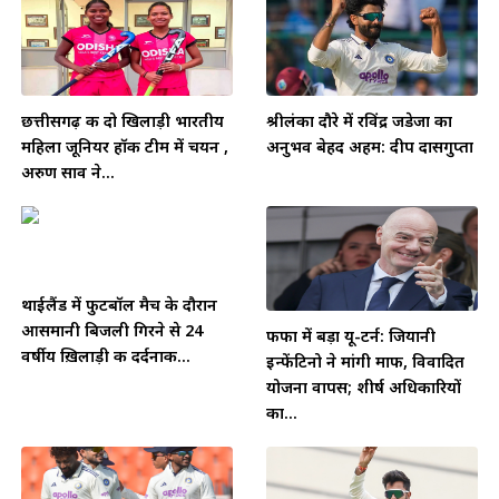
छत्तीसगढ़ की दो खिलाड़ी भारतीय
श्रीलंका दौरे में रविंद्र जडेजा का
महिला जूनियर हॉकी टीम में चयन ,
अनुभव बेहद अहम: दीप दासगुप्ता
अरुण साव ने...
थाईलैंड में फुटबॉल मैच के दौरान
आसमानी बिजली गिरने से 24
फीफा में बड़ा यू-टर्न: जियानी
वर्षीय ख़िलाड़ी की दर्दनाक...
इन्फेंटिनो ने मांगी माफी, विवादित
योजना वापस; शीर्ष अधिकारियों
का...