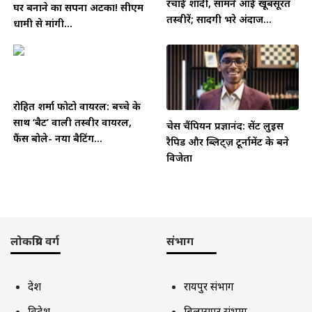
रचाई शादी, सामने आईं खूबसूरत
घर बनाने का सपना अटका! सीएम
तस्वीरें; सादगी भरे अंदाज...
धामी से मांगी...
रोहित शर्मा फोटो वायरल: बच्चे के
साथ ‘बैट’ वाली तस्वीर वायरल,
चेस चैंपियन प्रज्ञानंद: सेंट लुइस
फैंस बोले- नया बैटिंग...
रैपिड और ब्लिट्ज़ टूर्नामेंट के बने
विजेता
लोकप्रिय वर्ग
संभाग
देश
रायपुर संभाग
विदेश
बिलासपुर संभाग