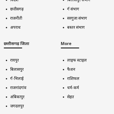
छत्तीसगढ़
दुर्ग संभाग
राजनीती
सरगुजा संभाग
अपराध
बस्तर संभाग
छत्तीसगढ़ जिला
More
रायपुर
लाइफ स्टाइल
बिलासपुर
फैशन
दुर्ग-भिलाई
राशिफल
राजनांदगांव
धर्म-कर्म
अंबिकापुर
सेहत
जगदलपुर