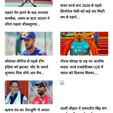
फीफा वर्ल्ड कप 2026 से पहले
लियोनेल मेसी को कई बार मिली
पहला गेम हारने के बाद शानदार
बम से उड़ाने...
कमबैक, असम की स्टार शटलर ने
जीता पहला बीडब्लूएफ...
श्रीलंका सीरीज से पहले टीम
नीरज चोपड़ा की राह पर आशीष
इंडिया को झटका: चोट के चलते
यादव: वर्ल्ड एथलेटिक्स U20 में
शुभमन गिल वॉर्म-अप मैच...
भारत को दिलाया सिल्वर,...
चार्ली चौहान ने रामनदीप सिंह संग
ऋषभ पंत का ‘देवभूमि’ में अपना