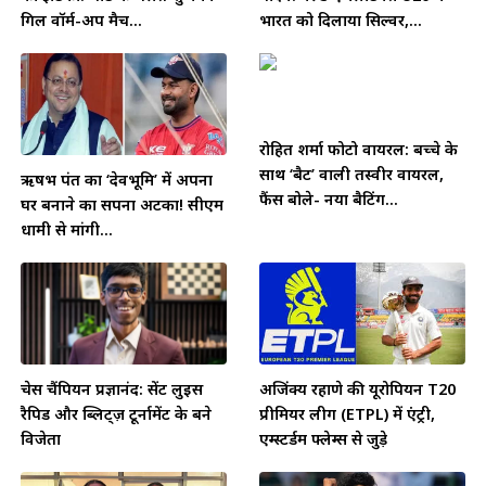
गिल वॉर्म-अप मैच...
भारत को दिलाया सिल्वर,...
रोहित शर्मा फोटो वायरल: बच्चे के
साथ ‘बैट’ वाली तस्वीर वायरल,
ऋषभ पंत का ‘देवभूमि’ में अपना
फैंस बोले- नया बैटिंग...
घर बनाने का सपना अटका! सीएम
धामी से मांगी...
चेस चैंपियन प्रज्ञानंद: सेंट लुइस
अजिंक्य रहाणे की यूरोपियन T20
रैपिड और ब्लिट्ज़ टूर्नामेंट के बने
प्रीमियर लीग (ETPL) में एंट्री,
विजेता
एम्स्टर्डम फ्लेम्स से जुड़े