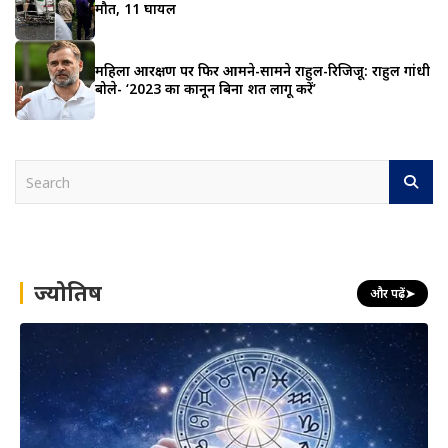
मौत, 11 घायल
महिला आरक्षण पर फिर आमने-सामने राहुल-रिजिजू: राहुल गांधी
बोले- ‘2023 का कानून बिना शर्त लागू करें’
S
e
a
r
c
h
ज्योतिष
और पढ़ें
➤