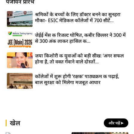
पंजीयन प्रारंभ
श्रमिकों के बच्चों के लिए डॉक्टर बनने का सुनहरा
मौका- ESIC मेडिकल कॉलेजों में 700 सीटें...
जेईई मेंस की रिजल्ट घोषित, कबीर छिल्लर ने 300 में
से 300 अंक लाकर हासिल की...
जया किशोरी की युवाओं को बड़ी सीख: ‘अगर सफल
होना है, तो वक्त गँवाने वाले दोस्तों...
कॉलेजों में शुरू होगी ‘रक्षक’ पाठ्यक्रम की पढ़ाई,
बाल सुरक्षा को मिलेगा मजबूत आधार
खेल
और पढ़ें
➤