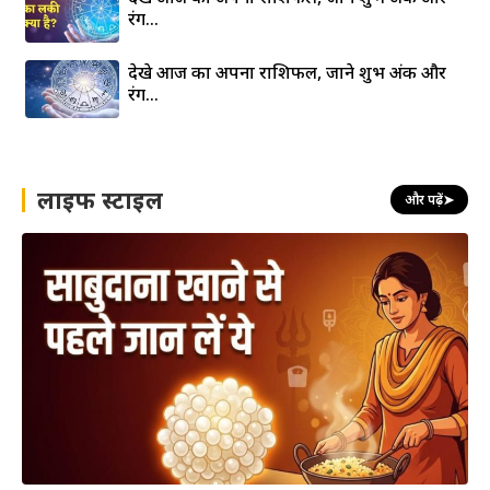
रंग…
देखे आज का अपना राशिफल, जाने शुभ अंक और
रंग…
लाइफ स्टाइल
और पढ़ें
➤