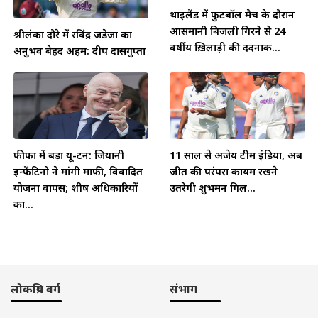
थाईलैंड में फुटबॉल मैच के दौरान
आसमानी बिजली गिरने से 24
श्रीलंका दौरे में रविंद्र जडेजा का
वर्षीय ख़िलाड़ी की दर्दनाक...
अनुभव बेहद अहम: दीप दासगुप्ता
फीफा में बड़ा यू-टर्न: जियानी
11 साल से अजेय टीम इंडिया, अब
इन्फेंटिनो ने मांगी माफी, विवादित
जीत की परंपरा कायम रखने
योजना वापस; शीर्ष अधिकारियों
उतरेगी शुभमन गिल...
का...
लोकप्रिय वर्ग
संभाग