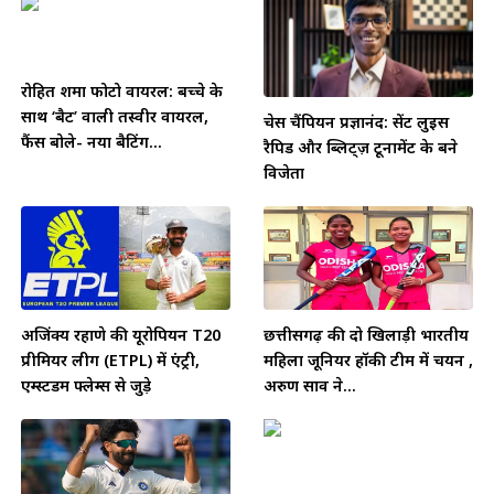
रोहित शर्मा फोटो वायरल: बच्चे के
साथ ‘बैट’ वाली तस्वीर वायरल,
चेस चैंपियन प्रज्ञानंद: सेंट लुइस
फैंस बोले- नया बैटिंग...
रैपिड और ब्लिट्ज़ टूर्नामेंट के बने
विजेता
अजिंक्य रहाणे की यूरोपियन T20
छत्तीसगढ़ की दो खिलाड़ी भारतीय
प्रीमियर लीग (ETPL) में एंट्री,
महिला जूनियर हॉकी टीम में चयन ,
एम्स्टर्डम फ्लेम्स से जुड़े
अरुण साव ने...