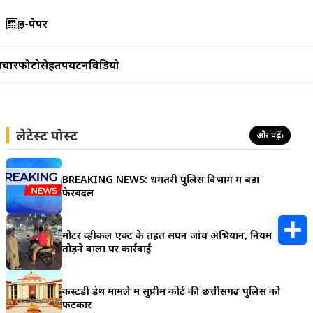
ई-पेपर
िचार
फोटो
सेहत
पर्यटन
विडियो
लेटेस्ट पोस्ट
और पढ़ें
›
BREAKING NEWS: धमतरी पुलिस विभाग में बड़ा
फेरबदल
मोटर व्हीकल एक्ट के तहत सघन जांच अभियान, नियम
तोड़ने वालों पर कार्रवाई
S
h
कस्टडी डेथ मामले में सुप्रीम कोर्ट की छत्तीसगढ़ पुलिस को
फटकार