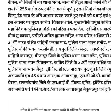
कैंपस, नौ जिलों में नए थाना भवन, माना में सेंट्रल आर्म्ड फोर्स क
शर्मा ने 255 करोड़ रुपए की लागत से पूर्ण हुए इन निर्माण कार्यों ए
विष्णु देव साय के प्रति आभार व्यक्त करते हुए सभी को बधाई एवं
इस अवसर पर मुख्य सचिव विकास शील, मुख्यमंत्री के प्रमुख सच
महानिर्देशक पुलिस हाउसिंग कॉर्पोरेशन पवन देव, एडीजी एसआरपी क
दीपांशु काबरा, एडीजी अमित कुमार सहित अन्य वरिष्ठ अधिकारी उपस
21वीं भारत रक्षित वाहिनी करकाभाट, पुलिस थाना भवन सनौद, महा
पुलिस चौकी भवन करेलीबड़ी, रायपुर जिले के सेन्ट्रल आर्म्स स्टोर, 
वाहिनी करनपुर, बीजापुर जिले के पुलिस थाना भवन तर्रेम, पुलिस 
पुलिस थाना भवन चिंतलनार, कांकेर जिले के 22वीं भारत रक्षित व
पुलिस थाना भवन बैनुर, ट्रांजिस्ट हॉस्टल नारायणपुर, दुर्ग जिले 
अराजपत्रित एवं 48 प्रधान आरक्षक आवासगृह, एस.डी.ओ.पी. कार्
बेरला, राजनांदगांव जिले के एस.आई.बी. फिल्ड यूनिट, ट्रांजिट हॉस
अराजपत्रित एवं 144 प्र.आर./आरक्षक आवासगृह बैकुण्ठपुर एवं ट्र
Post
प्रदेश में शांति एवं सुरक्षा बनाए रखने में पुलिस के अदम्य साहस,