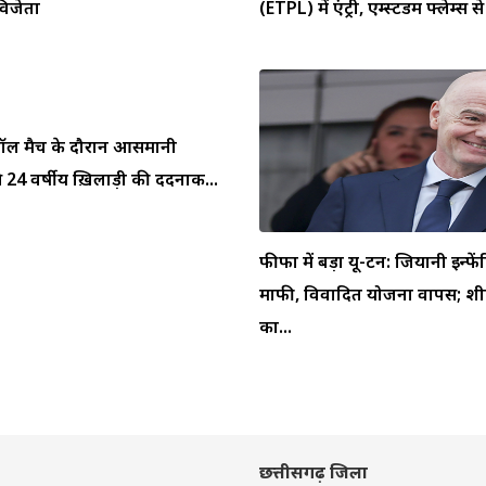
 विजेता
(ETPL) में एंट्री, एम्स्टर्डम फ्लेम्स से 
ुटबॉल मैच के दौरान आसमानी
 24 वर्षीय ख़िलाड़ी की दर्दनाक...
फीफा में बड़ा यू-टर्न: जियानी इन्फें
माफी, विवादित योजना वापस; शीर
का...
छत्तीसगढ़ जिला