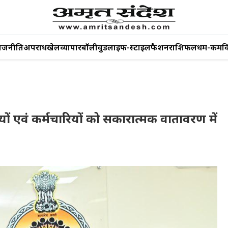
ाजनीति
अपराध
खेल
व्यापार
बॉलीवुड
लाइफ-स्टाइल
फैशन
राशिफल
धर्म-कर्म
व
ं एवं कर्मचारियों को सकारात्मक वातावरण में