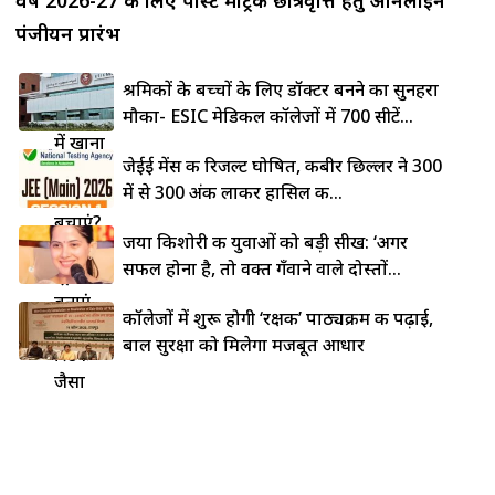
पंजीयन प्रारंभ
लोहे की
श्रमिकों के बच्चों के लिए डॉक्टर बनने का सुनहरा
कड़ाही
मौका- ESIC मेडिकल कॉलेजों में 700 सीटें...
में खाना
जेईई मेंस की रिजल्ट घोषित, कबीर छिल्लर ने 300
चिपकने
में से 300 अंक लाकर हासिल की...
से कैसे
बचाएं?
जया किशोरी की युवाओं को बड़ी सीख: ‘अगर
5 देसी
सफल होना है, तो वक्त गँवाने वाले दोस्तों...
ट्रिक्स से
बनाएं
कॉलेजों में शुरू होगी ‘रक्षक’ पाठ्यक्रम की पढ़ाई,
नॉन-
बाल सुरक्षा को मिलेगा मजबूत आधार
स्टिक
जैसा