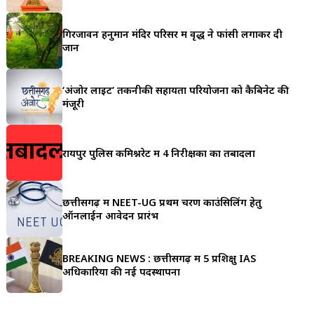
a
गिरजावन हनुमान मंदिर परिसर में वृद्ध ने फांसी लगाकर दी
r
जान
e
‘अंजोर लाइट’ तकनीकी सहायता परियोजना को कैबिनेट की
मंजूरी
रायपुर पुलिस कमिश्नरेट में 4 निरीक्षकों का तबादला
छत्तीसगढ़ में NEET-UG प्रथम चरण काउंसिलिंग हेतु
ऑनलाईन आवेदन प्रारंभ
BREAKING NEWS : छत्तीसगढ़ में 5 प्रशिक्षु IAS
अधिकारियों की नई पदस्थापना