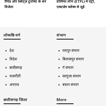
रैपिड और ब्लिट्ज़ टूर्नामेंट के बने
प्रीमियर लीग (ETPL) में एंट्री,
विजेता
एम्स्टर्डम फ्लेम्स से जुड़े
लोकप्रिय वर्ग
संभाग
देश
रायपुर संभाग
विदेश
बिलासपुर संभाग
छत्तीसगढ़
दुर्ग संभाग
राजनीती
सरगुजा संभाग
अपराध
बस्तर संभाग
छत्तीसगढ़ जिला
More