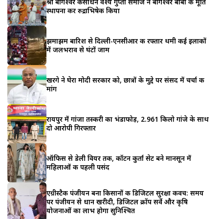
श्री बागेश्वर कसौंधन वैश्य गुप्ता समाज ने बागेश्वर बाबा की मूर्ति
स्थापना कर रुद्राभिषेक किया
झमाझम बारिश से दिल्ली-एनसीआर की रफ्तार थमी कई इलाकों
में जलभराव से घंटों जाम
खरगे ने घेरा मोदी सरकार को, छात्रों के मुद्दे पर संसद में चर्चा की
मांग
रायपुर में गांजा तस्करी का भंडाफोड़, 2.961 किलो गांजे के साथ
दो आरोपी गिरफ्तार
ऑफिस से डेली वियर तक, कॉटन कुर्ता सेट बने मानसून में
महिलाओं की पहली पसंद
एग्रीस्टैक पंजीयन बना किसानों की डिजिटल सुरक्षा कवच: समय
पर पंजीयन से धान खरीदी, डिजिटल क्रॉप सर्वे और कृषि
योजनाओं का लाभ होगा सुनिश्चित