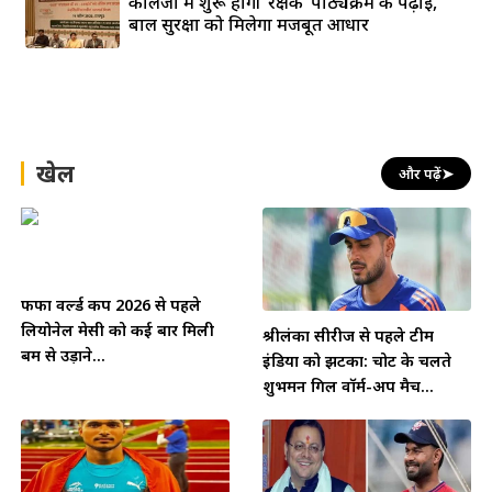
कॉलेजों में शुरू होगी ‘रक्षक’ पाठ्यक्रम की पढ़ाई,
बाल सुरक्षा को मिलेगा मजबूत आधार
खेल
और पढ़ें
➤
फीफा वर्ल्ड कप 2026 से पहले
लियोनेल मेसी को कई बार मिली
श्रीलंका सीरीज से पहले टीम
बम से उड़ाने...
इंडिया को झटका: चोट के चलते
शुभमन गिल वॉर्म-अप मैच...