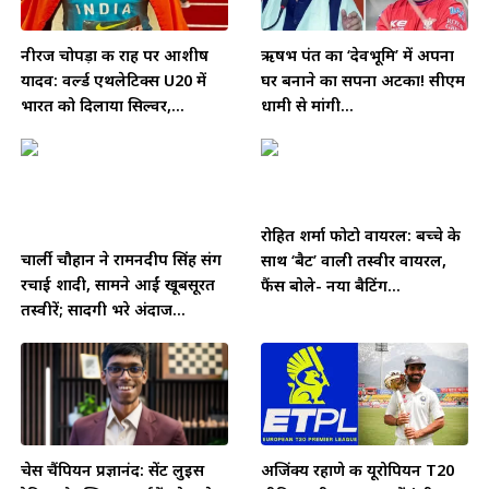
नीरज चोपड़ा की राह पर आशीष
ऋषभ पंत का ‘देवभूमि’ में अपना
यादव: वर्ल्ड एथलेटिक्स U20 में
घर बनाने का सपना अटका! सीएम
भारत को दिलाया सिल्वर,...
धामी से मांगी...
रोहित शर्मा फोटो वायरल: बच्चे के
चार्ली चौहान ने रामनदीप सिंह संग
साथ ‘बैट’ वाली तस्वीर वायरल,
रचाई शादी, सामने आईं खूबसूरत
फैंस बोले- नया बैटिंग...
तस्वीरें; सादगी भरे अंदाज...
चेस चैंपियन प्रज्ञानंद: सेंट लुइस
अजिंक्य रहाणे की यूरोपियन T20