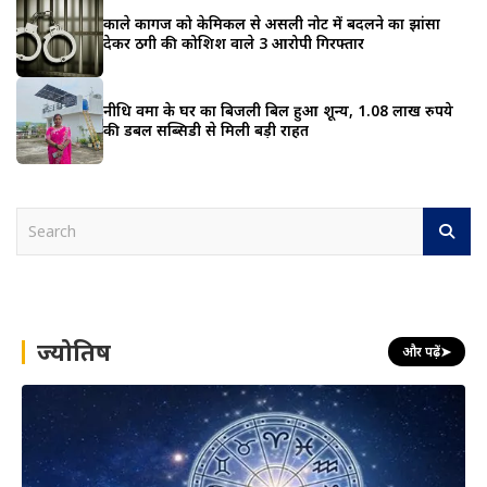
काले कागज को केमिकल से असली नोट में बदलने का झांसा
देकर ठगी की कोशिश वाले 3 आरोपी गिरफ्तार
नीधि वर्मा के घर का बिजली बिल हुआ शून्य, 1.08 लाख रुपये
की डबल सब्सिडी से मिली बड़ी राहत
S
e
a
r
c
h
ज्योतिष
और पढ़ें
➤