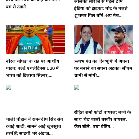
श्रीलंका सीरीज से पहले टीम
बम से उड़ाने...
इंडिया को झटका: चोट के चलते
शुभमन गिल वॉर्म-अप मैच...
नीरज चोपड़ा की राह पर आशीष
ऋषभ पंत का ‘देवभूमि’ में अपना
यादव: वर्ल्ड एथलेटिक्स U20 में
घर बनाने का सपना अटका! सीएम
भारत को दिलाया सिल्वर,...
धामी से मांगी...
रोहित शर्मा फोटो वायरल: बच्चे के
चार्ली चौहान ने रामनदीप सिंह संग
साथ ‘बैट’ वाली तस्वीर वायरल,
रचाई शादी, सामने आईं खूबसूरत
फैंस बोले- नया बैटिंग...
तस्वीरें; सादगी भरे अंदाज...