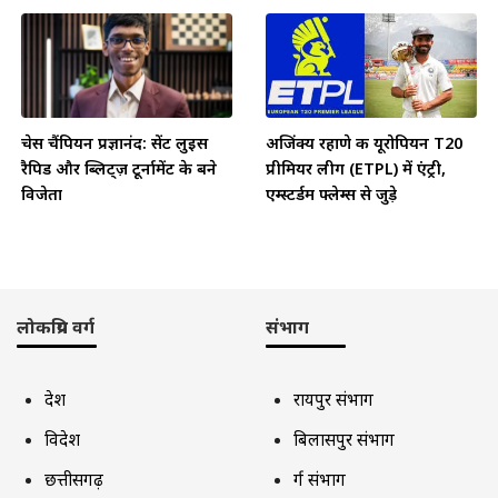
चेस चैंपियन प्रज्ञानंद: सेंट लुइस
अजिंक्य रहाणे की यूरोपियन T20
रैपिड और ब्लिट्ज़ टूर्नामेंट के बने
प्रीमियर लीग (ETPL) में एंट्री,
विजेता
एम्स्टर्डम फ्लेम्स से जुड़े
लोकप्रिय वर्ग
संभाग
देश
रायपुर संभाग
विदेश
बिलासपुर संभाग
छत्तीसगढ़
दुर्ग संभाग