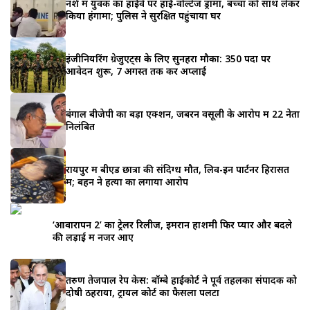
नशे में युवक का हाईवे पर हाई-वोल्टेज ड्रामा, बच्चों को साथ लेकर
किया हंगामा; पुलिस ने सुरक्षित पहुंचाया घर
इंजीनियरिंग ग्रेजुएट्स के लिए सुनहरा मौका: 350 पदों पर
आवेदन शुरू, 7 अगस्त तक करें अप्लाई
बंगाल बीजेपी का बड़ा एक्शन, जबरन वसूली के आरोप में 22 नेता
निलंबित
रायपुर में बीएड छात्रा की संदिग्ध मौत, लिव-इन पार्टनर हिरासत
में; बहन ने हत्या का लगाया आरोप
‘आवारापन 2’ का ट्रेलर रिलीज, इमरान हाशमी फिर प्यार और बदले
की लड़ाई में नजर आए
तरुण तेजपाल रेप केस: बॉम्बे हाईकोर्ट ने पूर्व तहलका संपादक को
दोषी ठहराया, ट्रायल कोर्ट का फैसला पलटा