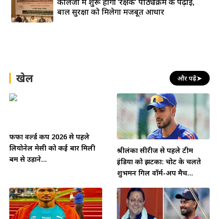
कॉलेजों में शुरू होगी ‘रक्षक’ पाठ्यक्रम की पढ़ाई,
बाल सुरक्षा को मिलेगा मजबूत आधार
खेल
और पढ़ें
➤
फीफा वर्ल्ड कप 2026 से पहले
लियोनेल मेसी को कई बार मिली
श्रीलंका सीरीज से पहले टीम
बम से उड़ाने...
इंडिया को झटका: चोट के चलते
शुभमन गिल वॉर्म-अप मैच...