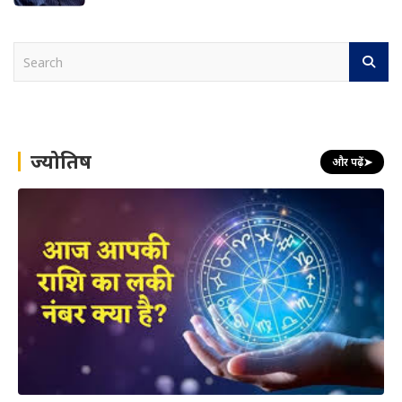
S
e
a
r
c
h
ज्योतिष
और पढ़ें
➤