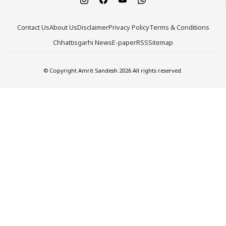
Contact Us
About Us
Disclaimer
Privacy Policy
Terms & Conditions
Chhattisgarhi News
E-paper
RSS
Sitemap
© Copyright Amrit Sandesh 2026 All rights reserved.