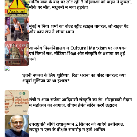
मॉर्निंग वॉक के बाद घर लौट रही 3 महिलाओं को वाहन ने कुचला,
मौके पर मौत, मधुबनी में मचा हड़कंप
मुंबई में निया शर्मा का बोल्ड स्ट्रीट स्टाइल वायरल, लो-राइज़ पैंट
और क्रॉप टॉप ने खींचा ध्यान
आंजनेय विश्वविद्यालय में Cultural Marxism पर अध्ययन
एवं विमर्श सत्र, मीडिया-शिक्षा और संस्कृति के प्रभावों पर हुई
चर्चा
‘इतनी नफरत के लिए शुक्रिया’, रिडा थराना का पोस्ट वायरल; क्या
अपूर्वा मुखिजा पर था इशारा?
रांची में आज सजेगा आदिवासी संस्कृति का रंग: मोरहाबादी मैदान
में महोत्सव का आगाज, सीएम हेमंत सोरेन करेंगे उद्घाटन
उपराष्ट्रपति सीपी राधाकृष्णन 2 सितंबर को आएंगे छत्तीसगढ़,
रायपुर में एम्स के दीक्षांत समारोह में होंगे शामिल