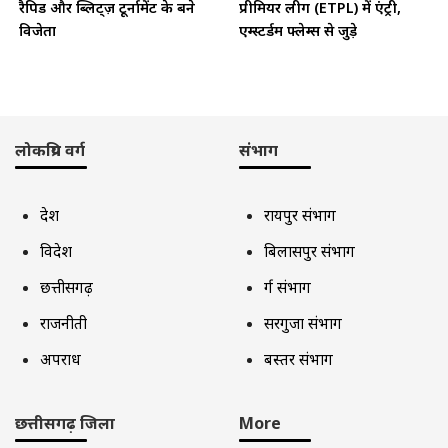
रैपिड और ब्लिट्ज़ टूर्नामेंट के बने
प्रीमियर लीग (ETPL) में एंट्री,
विजेता
एम्स्टर्डम फ्लेम्स से जुड़े
लोकप्रिय वर्ग
संभाग
देश
रायपुर संभाग
विदेश
बिलासपुर संभाग
छत्तीसगढ़
दुर्ग संभाग
राजनीती
सरगुजा संभाग
अपराध
बस्तर संभाग
छत्तीसगढ़ जिला
More