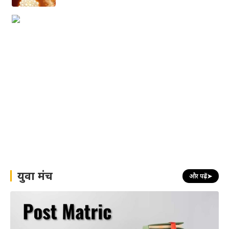
युवा मंच
और पढ़ें
➤