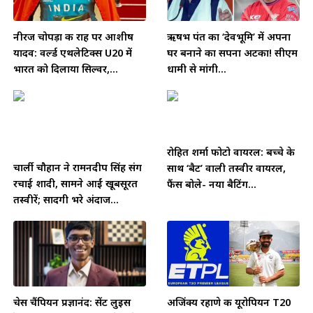
नीरज चोपड़ा की राह पर आशीष
ऋषभ पंत का ‘देवभूमि’ में अपना
यादव: वर्ल्ड एथलेटिक्स U20 में
घर बनाने का सपना अटका! सीएम
भारत को दिलाया सिल्वर,...
धामी से मांगी...
रोहित शर्मा फोटो वायरल: बच्चे के
चार्ली चौहान ने रामनदीप सिंह संग
साथ ‘बैट’ वाली तस्वीर वायरल,
रचाई शादी, सामने आईं खूबसूरत
फैंस बोले- नया बैटिंग...
तस्वीरें; सादगी भरे अंदाज...
चेस चैंपियन प्रज्ञानंद: सेंट लुइस
अजिंक्य रहाणे की यूरोपियन T20