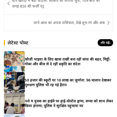
धान खरीदी में बड़ा घोटाला: सरकार को लगाया चूना, 104 बोरी की
navigation
जगह 850 की फर्जी एंट्र
जाने आज का अपना राशिफल, देखे शुभ रंग और अंक
लेटेस्ट पोस्ट
और पढ़ें
›
फौजी भाइयों के लिए खास राखी बना रहीं चांपा की बहन, मिट्टी-
गोबर और बीज से दे रहीं प्रकृति का संदेश
50 हजार की स्कूटी पर 10 लाख का जुर्माना: 96 चालान देखकर
गुरुग्राम पुलिस भी रह गई हैरान
नशे में युवक का हाईवे पर हाई-वोल्टेज ड्रामा, बच्चों को साथ लेकर
किया हंगामा; पुलिस ने सुरक्षित पहुंचाया घर