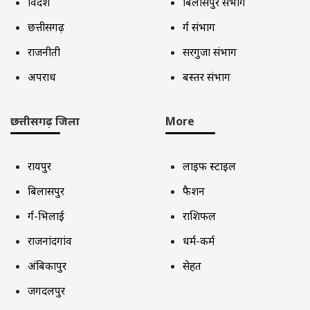
विदेश
बिलासपुर संभाग
छत्तीसगढ़
दुर्ग संभाग
राजनीती
सरगुजा संभाग
अपराध
बस्तर संभाग
छत्तीसगढ़ जिला
More
रायपुर
लाइफ स्टाइल
बिलासपुर
फैशन
दुर्ग-भिलाई
राशिफल
राजनांदगांव
धर्म-कर्म
अंबिकापुर
सेहत
जगदलपुर