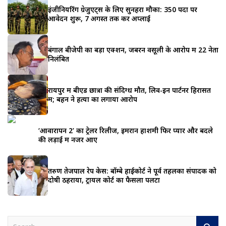
इंजीनियरिंग ग्रेजुएट्स के लिए सुनहरा मौका: 350 पदों पर
आवेदन शुरू, 7 अगस्त तक करें अप्लाई
बंगाल बीजेपी का बड़ा एक्शन, जबरन वसूली के आरोप में 22 नेता
निलंबित
रायपुर में बीएड छात्रा की संदिग्ध मौत, लिव-इन पार्टनर हिरासत
में; बहन ने हत्या का लगाया आरोप
‘आवारापन 2’ का ट्रेलर रिलीज, इमरान हाशमी फिर प्यार और बदले
की लड़ाई में नजर आए
तरुण तेजपाल रेप केस: बॉम्बे हाईकोर्ट ने पूर्व तहलका संपादक को
दोषी ठहराया, ट्रायल कोर्ट का फैसला पलटा
S