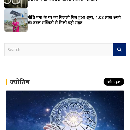
नीधि वर्मा के घर का बिजली बिल हुआ शून्य, 1.08 लाख रुपये
की डबल सब्सिडी से मिली बड़ी राहत
S
e
a
r
c
h
ज्योतिष
और पढ़ें
➤