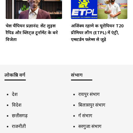
चेस चैंपियन प्रज्ञानंद: सेंट लुइस
अजिंक्य रहाणे की यूरोपियन T20
रैपिड और ब्लिट्ज़ टूर्नामेंट के बने
प्रीमियर लीग (ETPL) में एंट्री,
विजेता
एम्स्टर्डम फ्लेम्स से जुड़े
लोकप्रिय वर्ग
संभाग
देश
रायपुर संभाग
विदेश
बिलासपुर संभाग
छत्तीसगढ़
दुर्ग संभाग
राजनीती
सरगुजा संभाग