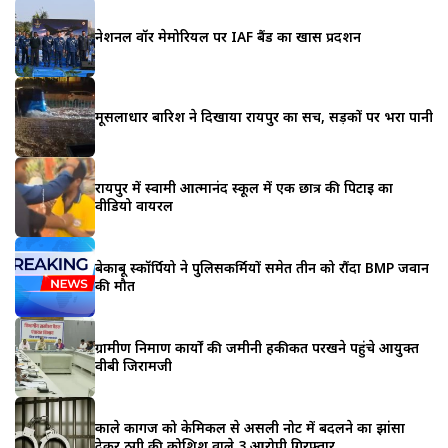
नेशनल वॉर मेमोरियल पर IAF बैंड का खास प्रदर्शन
मूसलाधार बारिश ने दिखाया रायपुर का सच, सड़कों पर भरा पानी
रायपुर में स्वामी आत्मानंद स्कूल में एक छात्र की पिटाई का
वीडियो वायरल
बेकाबू स्कॉर्पियो ने पुलिसकर्मियों समेत तीन को रौंदा BMP जवान
की मौत
ग्रामीण निर्माण कार्यों की जमीनी हकीकत परखने पहुंचे आयुक्त
वीबी जिरामजी
काले कागज को केमिकल से असली नोट में बदलने का झांसा
देकर ठगी की कोशिश वाले 3 आरोपी गिरफ्तार