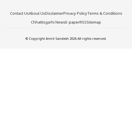
Contact Us
About Us
Disclaimer
Privacy Policy
Terms & Conditions
Chhattisgarhi News
E-paper
RSS
Sitemap
© Copyright Amrit Sandesh 2026 All rights reserved.