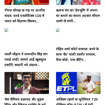
नीरज चोपड़ा की राह पर आशीष
ऋषभ पंत का ‘देवभूमि’ में अपना
यादव: वर्ल्ड एथलेटिक्स U20 में
घर बनाने का सपना अटका! सीएम
भारत को दिलाया सिल्वर,...
धामी से मांगी...
रोहित शर्मा फोटो वायरल: बच्चे के
चार्ली चौहान ने रामनदीप सिंह संग
साथ ‘बैट’ वाली तस्वीर वायरल,
रचाई शादी, सामने आईं खूबसूरत
फैंस बोले- नया बैटिंग...
तस्वीरें; सादगी भरे अंदाज...
चेस चैंपियन प्रज्ञानंद: सेंट लुइस
अजिंक्य रहाणे की यूरोपियन T20
रैपिड और ब्लिट्ज़ टूर्नामेंट के बने
प्रीमियर लीग (ETPL) में एंट्री,