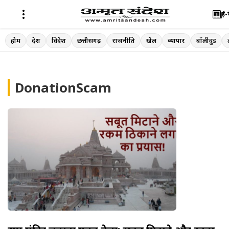
ई-
Skip
होम
देश
विदेश
छत्तीसगढ़
राजनीति
खेल
व्यापार
बॉलीवुड
to
content
DonationScam