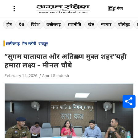
ई-पेपर
Skip
होम
देश
विदेश
छत्तीसगढ़
राजनीति
खेल
व्यापार
बॉलीवुड
to
content
छत्तीसगढ़
मेन स्टोरी
रायपुर
”सुगम यातायात और अतिक्रमण मुक्त शहर”यही
हमारा लक्ष्य – मीनल चौबे
February 14, 2026
Amrit Sandesh
S
h