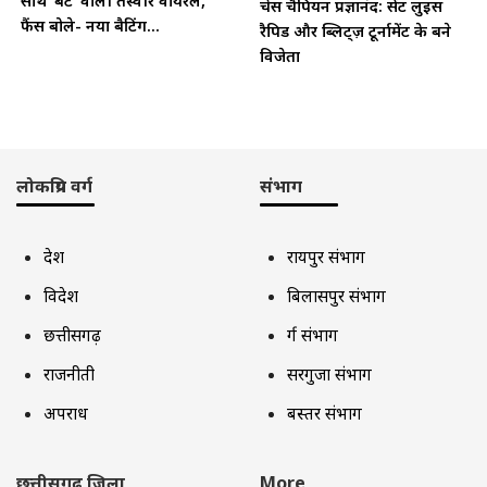
साथ ‘बैट’ वाली तस्वीर वायरल,
चेस चैंपियन प्रज्ञानंद: सेंट लुइस
फैंस बोले- नया बैटिंग...
रैपिड और ब्लिट्ज़ टूर्नामेंट के बने
विजेता
लोकप्रिय वर्ग
संभाग
देश
रायपुर संभाग
विदेश
बिलासपुर संभाग
छत्तीसगढ़
दुर्ग संभाग
राजनीती
सरगुजा संभाग
अपराध
बस्तर संभाग
छत्तीसगढ़ जिला
More