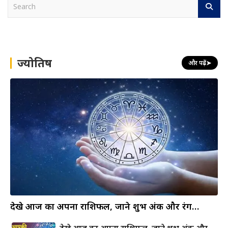
S
e
a
r
c
h
ज्योतिष
और पढ़ें
➤
देखे आज का अपना राशिफल, जाने शुभ अंक और रंग…
देखे आज का अपना राशिफल, जाने शुभ अंक और