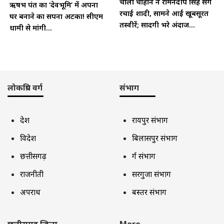
चार्ली चौहान ने रामनदीप सिंह संग
ऋषभ पंत का ‘देवभूमि’ में अपना
रचाई शादी, सामने आईं खूबसूरत
घर बनाने का सपना अटका! सीएम
तस्वीरें; सादगी भरे अंदाज...
धामी से मांगी...
लोकप्रिय वर्ग
संभाग
देश
रायपुर संभाग
विदेश
बिलासपुर संभाग
छत्तीसगढ़
दुर्ग संभाग
राजनीती
सरगुजा संभाग
अपराध
बस्तर संभाग
छत्तीसगढ़ जिला
More