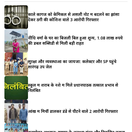
काले कागज को केमिकल से असली नोट में बदलने का झांसा
देकर ठगी की कोशिश वाले 3 आरोपी गिरफ्तार
नीधि वर्मा के घर का बिजली बिल हुआ शून्य, 1.08 लाख रुपये
की डबल सब्सिडी से मिली बड़ी राहत
सुरक्षा और व्यवस्थाओं का जायजा: कलेक्टर और SP पहुंचे
सारंगढ़ उप जेल
स्कूल में शराब के नशे में मिले प्रधानपाठक तत्काल प्रभाव से
निलंबित
आंख में मिर्ची डालकर डंडे से पीटने वाले 2 आरोपी गिरफ्तार