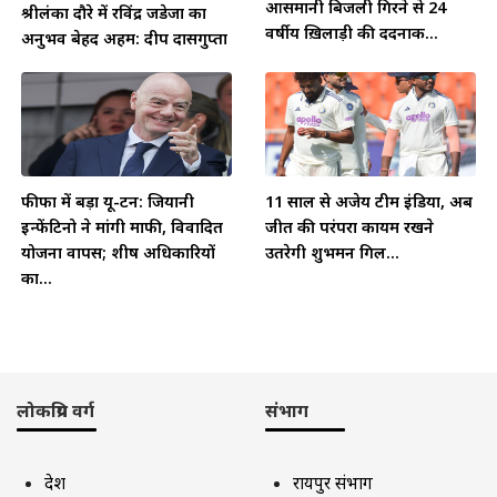
फीफा में बड़ा यू-टर्न: जियानी
11 साल से अजेय टीम इंडिया, अब
इन्फेंटिनो ने मांगी माफी, विवादित
जीत की परंपरा कायम रखने
योजना वापस; शीर्ष अधिकारियों
उतरेगी शुभमन गिल...
का...
लोकप्रिय वर्ग
संभाग
देश
रायपुर संभाग
विदेश
बिलासपुर संभाग
छत्तीसगढ़
दुर्ग संभाग
राजनीती
सरगुजा संभाग