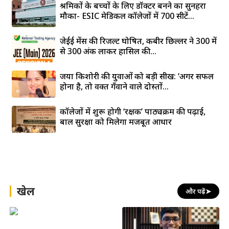
जया किशोरी की युवाओं को बड़ी सीख: ‘अगर सफल
होना है, तो वक्त गँवाने वाले दोस्तों...
कॉलेजों में शुरू होगी ‘रक्षक’ पाठ्यक्रम की पढ़ाई,
बाल सुरक्षा को मिलेगा मजबूत आधार
खेल
और पढ़ें
➤
रोहित शर्मा फोटो वायरल: बच्चे के
साथ ‘बैट’ वाली तस्वीर वायरल,
चेस चैंपियन प्रज्ञानंद: सेंट लुइस
फैंस बोले- नया बैटिंग...
रैपिड और ब्लिट्ज़ टूर्नामेंट के बने