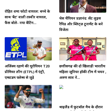
विजेता
अजिंक्य रहाणे की यूरोपियन T20
छत्तीसगढ़ की दो खिलाड़ी भारतीय
प्रीमियर लीग (ETPL) में एंट्री,
महिला जूनियर हॉकी टीम में चयन ,
एम्स्टर्डम फ्लेम्स से जुड़े
अरुण साव ने...
थाईलैंड में फुटबॉल मैच के दौरान
आसमानी बिजली गिरने से 24
श्रीलंका दौरे में रविंद्र जडेजा का
वर्षीय ख़िलाड़ी की दर्दनाक...
अनुभव बेहद अहम: दीप दासगुप्ता