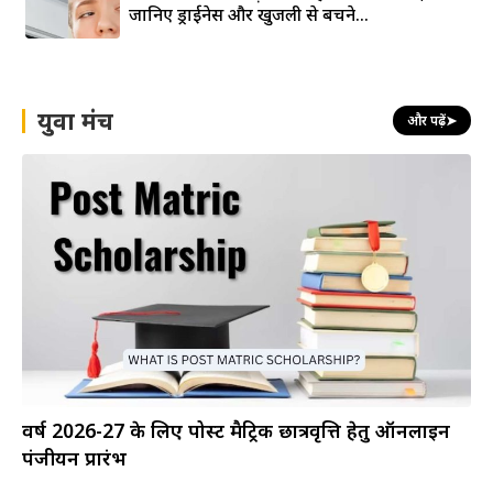
युवा मंच
और पढ़ें
➤
वर्ष 2026-27 के लिए पोस्ट मैट्रिक छात्रवृत्ति हेतु ऑनलाइन
पंजीयन प्रारंभ
श्रमिकों के बच्चों के लिए डॉक्टर बनने का सुनहरा
मौका- ESIC मेडिकल कॉलेजों में 700 सीटें...
जेईई मेंस की रिजल्ट घोषित, कबीर छिल्लर ने 300 में
से 300 अंक लाकर हासिल की...