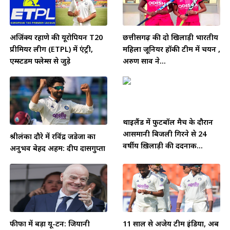
अजिंक्य रहाणे की यूरोपियन T20
छत्तीसगढ़ की दो खिलाड़ी भारतीय
प्रीमियर लीग (ETPL) में एंट्री,
महिला जूनियर हॉकी टीम में चयन ,
एम्स्टर्डम फ्लेम्स से जुड़े
अरुण साव ने...
थाईलैंड में फुटबॉल मैच के दौरान
आसमानी बिजली गिरने से 24
श्रीलंका दौरे में रविंद्र जडेजा का
वर्षीय ख़िलाड़ी की दर्दनाक...
अनुभव बेहद अहम: दीप दासगुप्ता
फीफा में बड़ा यू-टर्न: जियानी
11 साल से अजेय टीम इंडिया, अब