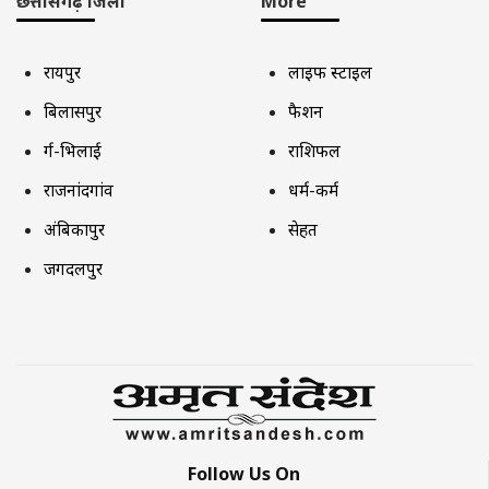
छत्तीसगढ़ जिला
More
रायपुर
लाइफ स्टाइल
बिलासपुर
फैशन
दुर्ग-भिलाई
राशिफल
राजनांदगांव
धर्म-कर्म
अंबिकापुर
सेहत
जगदलपुर
Follow Us On