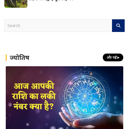
S
e
a
r
c
h
ज्योतिष
और पढ़ें
➤