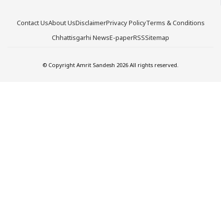
Contact Us
About Us
Disclaimer
Privacy Policy
Terms & Conditions
Chhattisgarhi News
E-paper
RSS
Sitemap
© Copyright Amrit Sandesh 2026 All rights reserved.