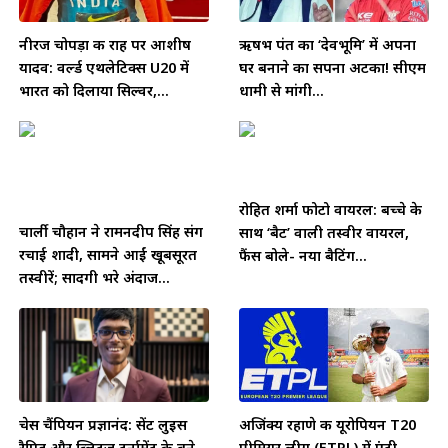
नीरज चोपड़ा की राह पर आशीष
ऋषभ पंत का ‘देवभूमि’ में अपना
यादव: वर्ल्ड एथलेटिक्स U20 में
घर बनाने का सपना अटका! सीएम
भारत को दिलाया सिल्वर,...
धामी से मांगी...
रोहित शर्मा फोटो वायरल: बच्चे के
चार्ली चौहान ने रामनदीप सिंह संग
साथ ‘बैट’ वाली तस्वीर वायरल,
रचाई शादी, सामने आईं खूबसूरत
फैंस बोले- नया बैटिंग...
तस्वीरें; सादगी भरे अंदाज...
चेस चैंपियन प्रज्ञानंद: सेंट लुइस
अजिंक्य रहाणे की यूरोपियन T20
रैपिड और ब्लिट्ज़ टूर्नामेंट के बने
प्रीमियर लीग (ETPL) में एंट्री,