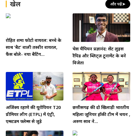
खेल
और पढ़ें
➤
रोहित शर्मा फोटो वायरल: बच्चे के
साथ ‘बैट’ वाली तस्वीर वायरल,
चेस चैंपियन प्रज्ञानंद: सेंट लुइस
फैंस बोले- नया बैटिंग...
रैपिड और ब्लिट्ज़ टूर्नामेंट के बने
विजेता
अजिंक्य रहाणे की यूरोपियन T20
छत्तीसगढ़ की दो खिलाड़ी भारतीय
प्रीमियर लीग (ETPL) में एंट्री,
महिला जूनियर हॉकी टीम में चयन ,
एम्स्टर्डम फ्लेम्स से जुड़े
अरुण साव ने...