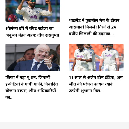
थाईलैंड में फुटबॉल मैच के दौरान
आसमानी बिजली गिरने से 24
श्रीलंका दौरे में रविंद्र जडेजा का
वर्षीय ख़िलाड़ी की दर्दनाक...
अनुभव बेहद अहम: दीप दासगुप्ता
फीफा में बड़ा यू-टर्न: जियानी
11 साल से अजेय टीम इंडिया, अब
इन्फेंटिनो ने मांगी माफी, विवादित
जीत की परंपरा कायम रखने
योजना वापस; शीर्ष अधिकारियों
उतरेगी शुभमन गिल...
का...