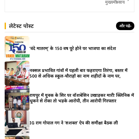
मुख्यमंत्री साय
लेटेस्ट पोस्ट
और पढ़ें
›
‘वंदे मातरम्’ के 150 वर्ष पूरे होने पर भाजपा का संदेश
नक्सल प्रभावित गांवों में पहली बार फहराएगा तिरंगा, बस्तर में
500 से अधिक स्कूल-चौराहों का नाम शहीदों के नाम पर,
रायपुर में युवक के सिर पर वॉशबेसिन उखाड़कर मारीः क्लिनिक में
थूकने से रोका तो भड़के आरोपी, तीन आरोपी गिरफ्तार
IG राम गोपाल गर्ग ने ‘सशक्त’ ऐप की समीक्षा बैठक ली